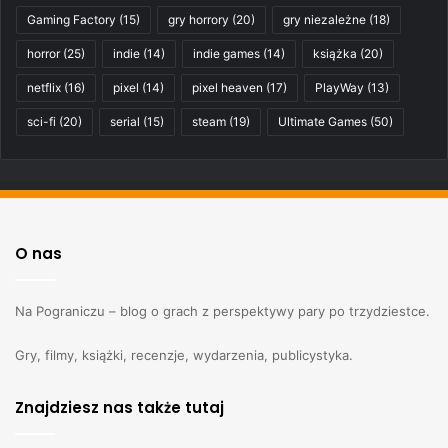
Gaming Factory
(15)
gry horrory
(20)
gry niezależne
(18)
horror
(25)
indie
(14)
indie games
(14)
książka
(20)
netflix
(16)
pixel
(14)
pixel heaven
(17)
PlayWay
(13)
sci-fi
(20)
serial
(15)
steam
(19)
Ultimate Games
(50)
O nas
Na Pograniczu – blog o grach z perspektywy pary po trzydziestce.
Gry, filmy, książki, recenzje, wydarzenia, publicystyka.
Znajdziesz nas także tutaj