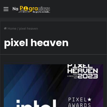
Menu
Home
/
pixel heaven
pixel heaven