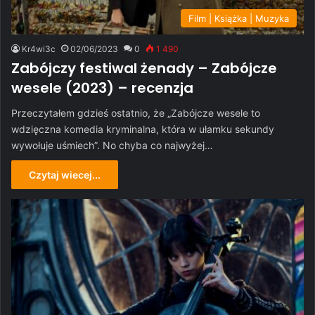
Film | Książka | Muzyka
Kr4wi3c
02/06/2023
0
1 490
Zabójczy festiwal żenady – Zabójcze
wesele (2023) – recenzja
Przeczytałem gdzieś ostatnio, że „Zabójcze wesele to
wdzięczna komedia kryminalna, która w ułamku sekundy
wywołuje uśmiech”. No chyba co najwyżej…
Czytaj wiecej...