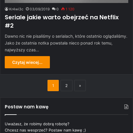
Kr4wi3c
03/09/2019
0
1 120
Seriale jakie warto obejrzeć na Netflix
#2
Dawno nic nie pisaliśmy o serialach, które ostatnio oglądaliśmy.
Jako że ostatnia notka powstała nieco ponad rok temu,
najwyższy czas…
Czytaj wiecej...
1
2
»
Postaw nam kawę
Uważasz, że robimy dobrą robotę?
Chcesz nas wesprzeć? Postaw nam kawę ;)