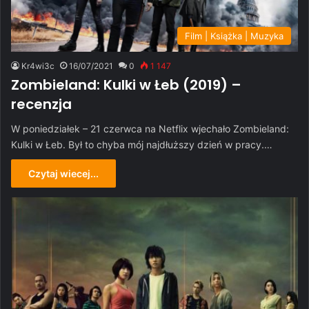
Film | Książka | Muzyka
Kr4wi3c
16/07/2021
0
1 147
Zombieland: Kulki w Łeb (2019) –
recenzja
W poniedziałek – 21 czerwca na Netflix wjechało Zombieland:
Kulki w Łeb. Był to chyba mój najdłuższy dzień w pracy.…
Czytaj wiecej...