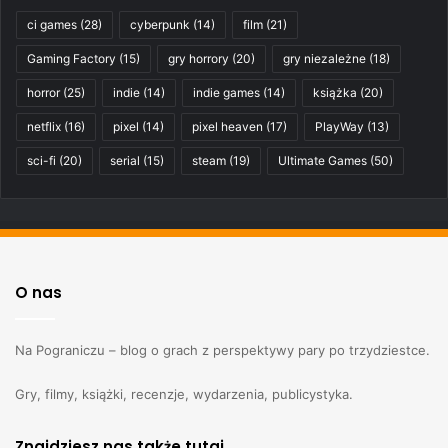
ci games
(28)
cyberpunk
(14)
film
(21)
Gaming Factory
(15)
gry horrory
(20)
gry niezależne
(18)
horror
(25)
indie
(14)
indie games
(14)
książka
(20)
netflix
(16)
pixel
(14)
pixel heaven
(17)
PlayWay
(13)
sci-fi
(20)
serial
(15)
steam
(19)
Ultimate Games
(50)
O nas
Na Pograniczu – blog o grach z perspektywy pary po trzydziestce.
Gry, filmy, książki, recenzje, wydarzenia, publicystyka.
Znajdziesz nas także tutaj