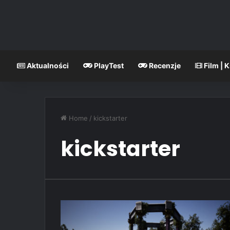
Aktualności
PlayTest
Recenzje
Film | 
Home
/
kickstarter
kickstarter