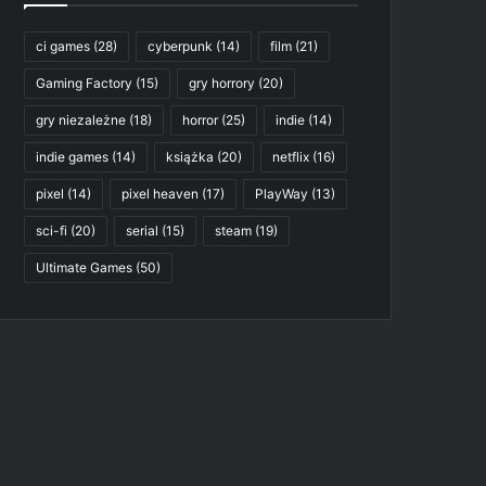
ci games
(28)
cyberpunk
(14)
film
(21)
Gaming Factory
(15)
gry horrory
(20)
gry niezależne
(18)
horror
(25)
indie
(14)
indie games
(14)
książka
(20)
netflix
(16)
pixel
(14)
pixel heaven
(17)
PlayWay
(13)
sci-fi
(20)
serial
(15)
steam
(19)
Ultimate Games
(50)