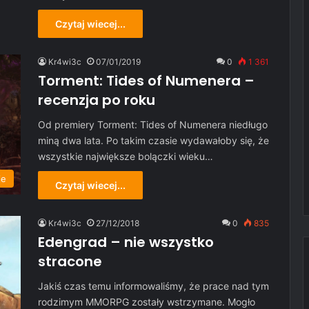
Czytaj wiecej...
Kr4wi3c
07/01/2019
0
1 361
Torment: Tides of Numenera –
recenzja po roku
Od premiery Torment: Tides of Numenera niedługo
miną dwa lata. Po takim czasie wydawałoby się, że
wszystkie największe bolączki wieku…
je
Czytaj wiecej...
Kr4wi3c
27/12/2018
0
835
Edengrad – nie wszystko
stracone
Jakiś czas temu informowaliśmy, że prace nad tym
rodzimym MMORPG zostały wstrzymane. Mogło