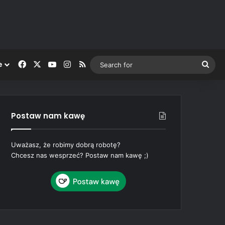
Facebook
X
YouTube
Instagram
RSS
Sea
e
for
Postaw nam kawę
Uważasz, że robimy dobrą robotę?
Chcesz nas wesprzeć? Postaw nam kawę ;)