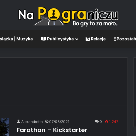
Książka | Muzyka
Publicystyka
Relacje
Pozostał
Alexandretta
07/03/2021
0
1 247
Farathan – Kickstarter