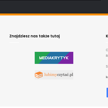
Znajdziesz nas także tutaj
C
R
S
k