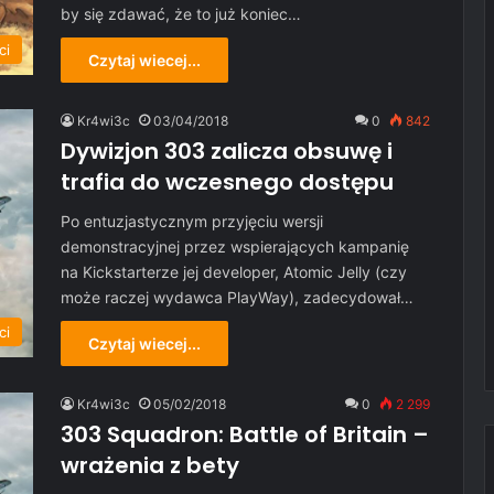
by się zdawać, że to już koniec…
ci
Czytaj wiecej...
Kr4wi3c
03/04/2018
0
842
Dywizjon 303 zalicza obsuwę i
trafia do wczesnego dostępu
Po entuzjastycznym przyjęciu wersji
demonstracyjnej przez wspierających kampanię
na Kickstarterze jej developer, Atomic Jelly (czy
może raczej wydawca PlayWay), zadecydował…
ci
Czytaj wiecej...
Kr4wi3c
05/02/2018
0
2 299
303 Squadron: Battle of Britain –
wrażenia z bety