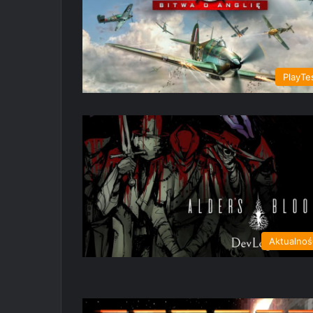
PlayTe
Aktualnoś