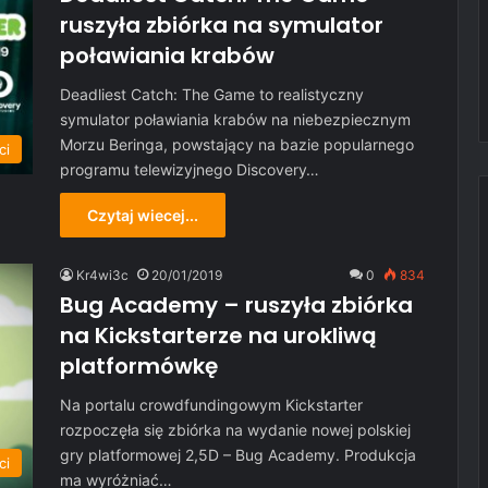
ruszyła zbiórka na symulator
poławiania krabów
Deadliest Catch: The Game to realistyczny
symulator poławiania krabów na niebezpiecznym
Morzu Beringa, powstający na bazie popularnego
ci
programu telewizyjnego Discovery…
Czytaj wiecej...
Kr4wi3c
20/01/2019
0
834
Bug Academy – ruszyła zbiórka
na Kickstarterze na urokliwą
platformówkę
Na portalu crowdfundingowym Kickstarter
rozpoczęła się zbiórka na wydanie nowej polskiej
gry platformowej 2,5D – Bug Academy. Produkcja
ci
ma wyróżniać…