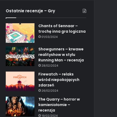
Ostatnie recenzje – Gry
Chants of Sennaar –
trochę inna gra logiczna
01/03/2024
Showgunners – krwawe
realityshow w stylu
Running Man – recenzja
28/02/2024
Firewatch – relaks
wśród niepokojących
zdarzeń
26/02/2024
The Quarry – horror w
kamieniołomie –
recenzja
19/02/2024