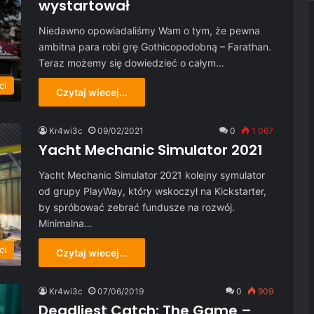
wystartował
Niedawno opowiadaliśmy Wam o tym, że pewna
ambitna para robi grę Gothicopodobną – Farathan.
Teraz możemy się dowiedzieć o całym…
ci
Czytaj wiecej...
Kr4wi3c
09/02/2021
0
1 067
Yacht Mechanic Simulator 2021
Yacht Mechanic Simulator 2021 kolejny symulator
od grupy PlayWay, który wskoczył na Kickstarter,
by spróbować zebrać fundusze na rozwój.
Minimalna…
ci
Czytaj wiecej...
Kr4wi3c
07/06/2019
0
909
Deadliest Catch: The Game –