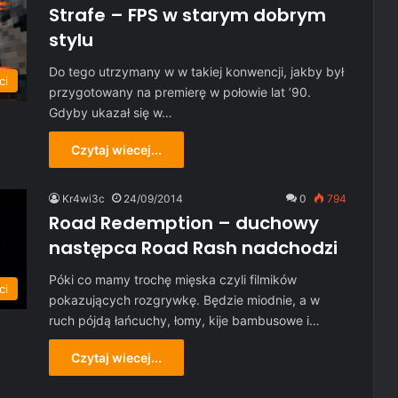
Strafe – FPS w starym dobrym
stylu
Do tego utrzymany w w takiej konwencji, jakby był
ci
przygotowany na premierę w połowie lat ’90.
Gdyby ukazał się w…
Czytaj wiecej...
Kr4wi3c
24/09/2014
0
794
Road Redemption – duchowy
następca Road Rash nadchodzi
Póki co mamy trochę mięska czyli filmików
ci
pokazujących rozgrywkę. Będzie miodnie, a w
ruch pójdą łańcuchy, łomy, kije bambusowe i…
Czytaj wiecej...