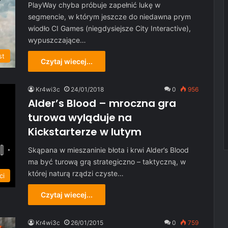
PlayWay chyba próbuje zapełnić lukę w
segmencie, w którym jeszcze do niedawna prym
wiodło CI Games (niegdysiejsze City Interactive),
wypuszczające…
st
Czytaj wiecej...
Kr4wi3c
24/01/2018
0
956
Alder’s Blood – mroczna gra
turowa wyląduje na
Kickstarterze w lutym
Skąpana w mieszaninie błota i krwi Alder’s Blood
ma być turową grą strategiczno – taktyczną, w
której naturą rządzi czyste…
ci
Czytaj wiecej...
Kr4wi3c
26/01/2015
0
759