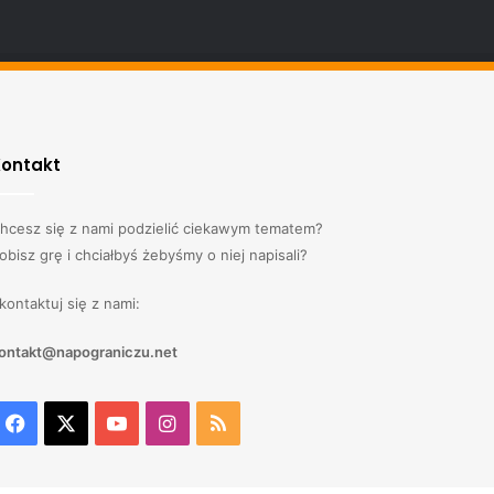
Kontakt
hcesz się z nami podzielić ciekawym tematem?
obisz grę i chciałbyś żebyśmy o niej napisali?
kontaktuj się z nami:
ontakt@napograniczu.net
Facebook
X
YouTube
Instagram
RSS