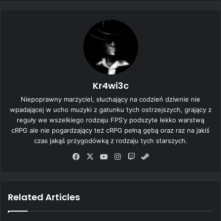
Kr4wi3c
Niepoprawny marzyciel, słuchający na codzień dziwnie nie
wpadającej w ucho muzyki z gatunku tych ostrzejszych, grający z
reguły we wszelkiego rodzaju FPS'y podszyte lekko warstwą
cRPG ale nie pogardzający też cRPG pełną gębą oraz raz na jakiś
czas jakąś przygodówką z rodzaju tych starszych.
Fa
X
Yo
Ins
Tw
Ste
ce
uT
tag
itc
am
bo
ub
ra
h
ok
e
m
Related Articles