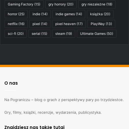
Gaming Factory
(15)
gry horrory
(20)
gry niezależne
(18)
horror
(25)
indie
(14)
indie games
(14)
książka
(20)
netflix
(16)
pixel
(14)
pixel heaven
(17)
PlayWay
(13)
sci-fi
(20)
serial
(15)
steam
(19)
Ultimate Games
(50)
O nas
Na Pograniczu – blog o grach z perspektywy pary po trzydziestce.
Gry, filmy, książki, recenzje, wydarzenia, publicystyka.
Znajdziesz nas także tutaj