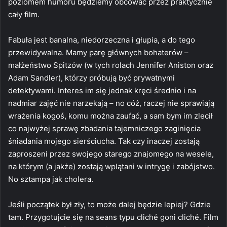
poziomem humoru będziemy obcować przez praktycznie
cały film.
Fabuła jest banalna, niedorzeczna i głupia, a do tego
przewidywalna. Mamy parę głównych bohaterów –
małżeństwo
Spitzów (w tych rolach Jennifer Aniston oraz
Adam Sandler), którzy próbują być prywatnymi
detektywami. Interes im się jednak kręci średnio i na
nadmiar zajęć nie narzekają – no cóż, raczej nie sprawiają
wrażenia kogoś, komu można zaufać, a sam bym im zlecił
co najwyżej sprawę zbadania tajemniczego zaginięcia
śniadania mojego sierściucha. Tak czy inaczej zostają
zaproszeni przez swojego starego znajomego na wesele,
na którym (a jakże) zostają wplątani w intrygę i zabójstwo.
No sztampa jak cholera.
Jeśli początek był zły, to może dalej będzie lepiej? Gdzie
tam. Przygotujcie się na seans typu
cliché
goni
cliché
. Film