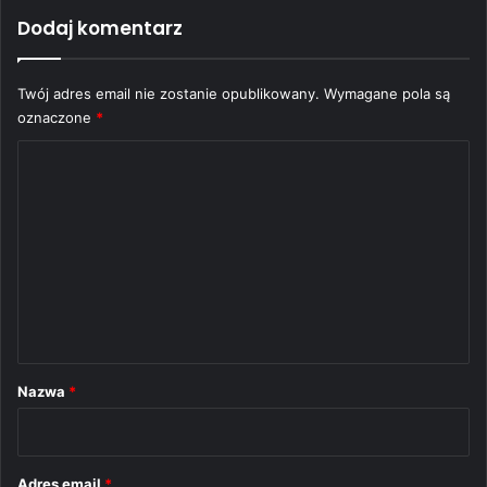
Dodaj komentarz
Twój adres email nie zostanie opublikowany.
Wymagane pola są
oznaczone
*
K
o
m
e
n
t
a
r
Nazwa
*
z
*
Adres email
*