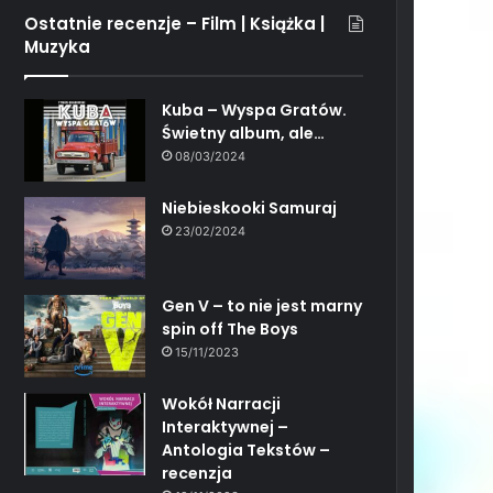
Ostatnie recenzje – Film | Książka |
Muzyka
Kuba – Wyspa Gratów.
Świetny album, ale…
08/03/2024
Niebieskooki Samuraj
23/02/2024
Gen V – to nie jest marny
spin off The Boys
15/11/2023
Wokół Narracji
Interaktywnej –
Antologia Tekstów –
recenzja