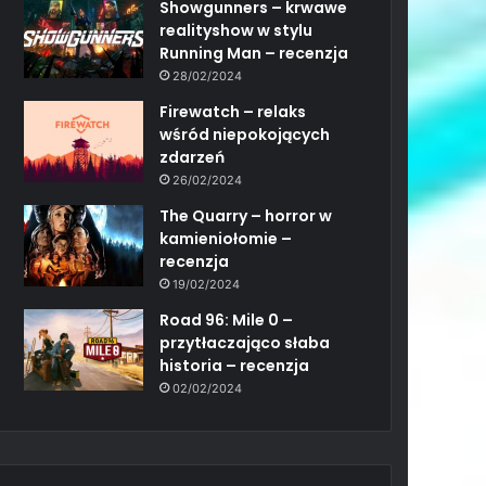
Showgunners – krwawe
realityshow w stylu
Running Man – recenzja
28/02/2024
Firewatch – relaks
wśród niepokojących
zdarzeń
26/02/2024
The Quarry – horror w
kamieniołomie –
recenzja
19/02/2024
Road 96: Mile 0 –
przytłaczająco słaba
historia – recenzja
02/02/2024