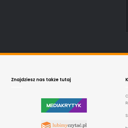
Znajdziesz nas także tutaj
C
R
S