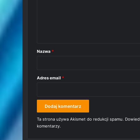
m
e
n
t
a
r
Nazwa
*
z
*
Adres email
*
Ta strona używa Akismet do redukcji spamu.
Dowiedz
komentarzy.