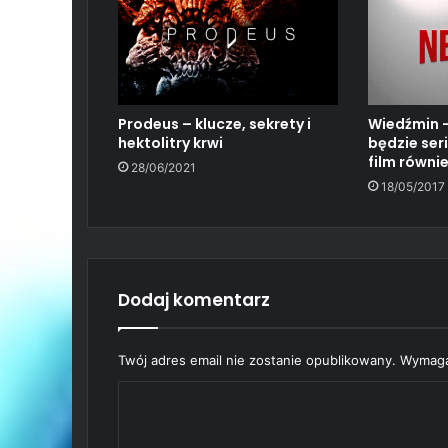
Wiedźmin –
Prodeus – klucze, sekrety i
będzie ser
hektolitry krwi
film równi
28/06/2021
18/05/2017
Dodaj komentarz
Twój adres email nie zostanie opublikowany.
Wymaga
K
o