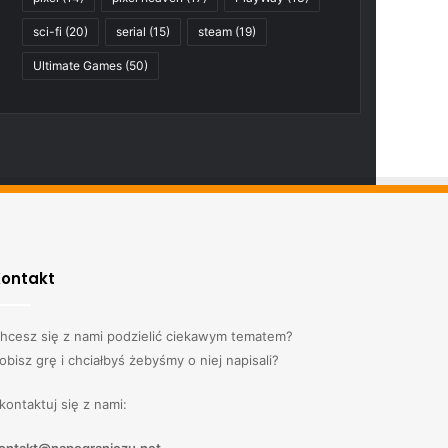
sci-fi
(20)
serial
(15)
steam
(19)
Ultimate Games
(50)
Kontakt
hcesz się z nami podzielić ciekawym tematem?
obisz grę i chciałbyś żebyśmy o niej napisali?
kontaktuj się z nami: