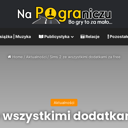
Książka | Muzyka
Publicystyka
Relacje
Pozostał
Home
/
Aktualności
/
Sims 2 ze wszystkimi dodatkami za free
Aktualności
e wszystkimi dodatkam