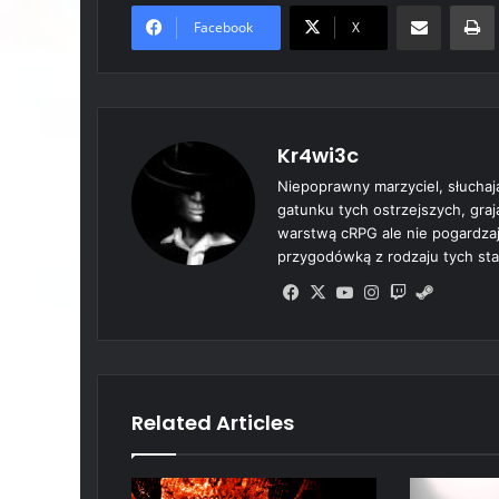
Share via Email
Prin
Facebook
X
Kr4wi3c
Niepoprawny marzyciel, słuchaj
gatunku tych ostrzejszych, gra
warstwą cRPG ale nie pogardzają
przygodówką z rodzaju tych sta
Fa
X
Yo
Ins
Tw
Ste
ce
uT
tag
itc
am
bo
ub
ra
h
ok
e
m
Related Articles