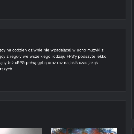
t
ący na codzień dziwnie nie wpadającej w ucho muzyki z
jący z reguły we wszelkiego rodzaju FPS'y podszyte lekko
cy też cRPG pełną gębą oraz raz na jakiś czas jakąś
rszych.