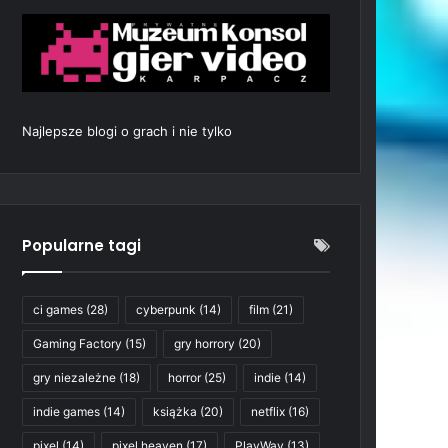
Najlepsze blogi o grach i nie tylko
Popularne tagi
ci games
(28)
cyberpunk
(14)
film
(21)
Gaming Factory
(15)
gry horrory
(20)
gry niezależne
(18)
horror
(25)
indie
(14)
indie games
(14)
książka
(20)
netflix
(16)
pixel
(14)
pixel heaven
(17)
PlayWay
(13)