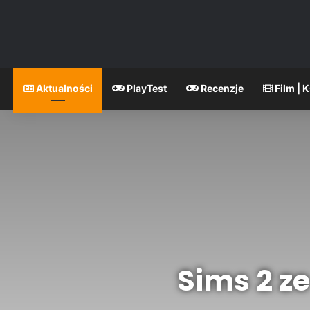
Aktualności
PlayTest
Recenzje
Film | 
Sims 2 z