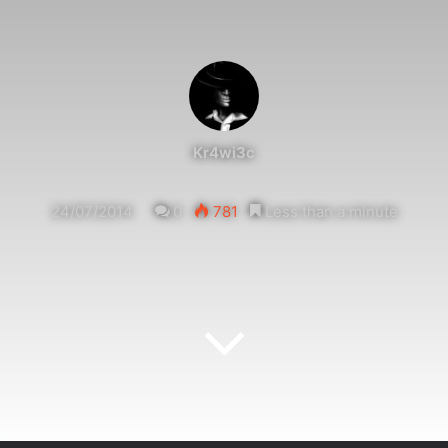
Kr4wi3c
24/07/2014
0
781
Less than a minute