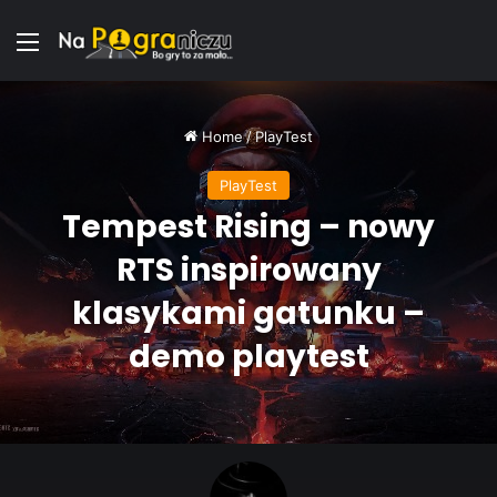
Menu
Home
/
PlayTest
PlayTest
Tempest Rising – nowy
RTS inspirowany
klasykami gatunku –
demo playtest