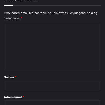
Twój adres email nie zostanie opublikowany.
Wymagane pola są
oznaczone
*
K
o
m
e
n
t
a
r
Nazwa
*
z
*
Adres email
*