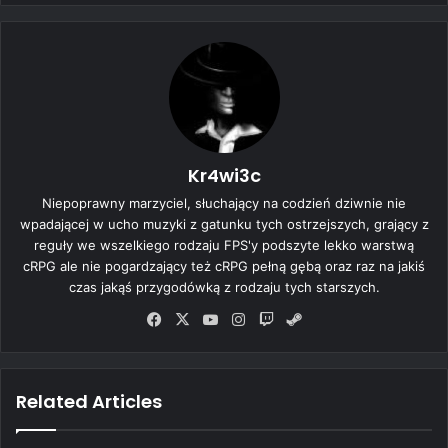
Kr4wi3c
Niepoprawny marzyciel, słuchający na codzień dziwnie nie
wpadającej w ucho muzyki z gatunku tych ostrzejszych, grający z
reguły we wszelkiego rodzaju FPS'y podszyte lekko warstwą
cRPG ale nie pogardzający też cRPG pełną gębą oraz raz na jakiś
czas jakąś przygodówką z rodzaju tych starszych.
Fa
X
Yo
Ins
Tw
Ste
ce
uT
tag
itc
am
bo
ub
ra
h
ok
e
m
Related Articles