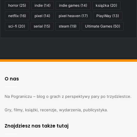
horror
(25)
indie
(14)
indie games
(14)
książka
(20)
netflix
(16)
pixel
(14)
pixel heaven
(17)
PlayWay
(13)
sci-fi
(20)
serial
(15)
steam
(19)
Ultimate Games
(50)
O nas
Na Pograniczu – blog o grach z perspektywy pary po trzydziestce.
Gry, filmy, książki, recenzje, wydarzenia, publicystyka.
Znajdziesz nas także tutaj