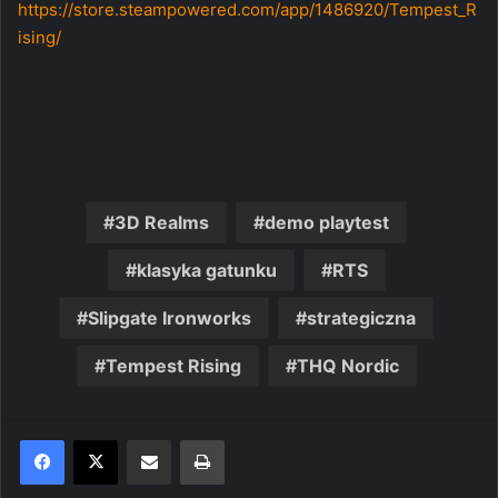
https://store.steampowered.com/app/1486920/Tempest_R
ising/
3D Realms
demo playtest
klasyka gatunku
RTS
Slipgate Ironworks
strategiczna
Tempest Rising
THQ Nordic
Share via Email
Print