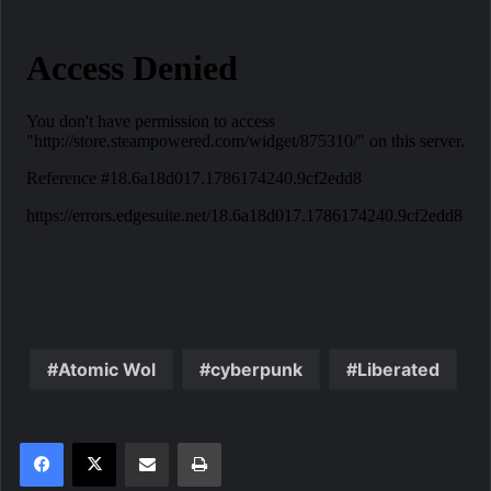
Atomic Wol
cyberpunk
Liberated
Share via Email
Print