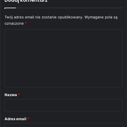
Dodaj komentarz
Twój adres email nie zostanie opublikowany.
Wymagane pola są
oznaczone
*
K
o
m
e
n
t
a
r
Nazwa
*
z
*
Adres email
*