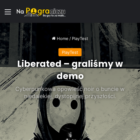
Menu
Home
/
PlayTest
PlayTest
Liberated – graliśmy w
demo
Cyberpunkowa opowieść noir o buncie w
niedalekiej, dystopijnej przyszłości.