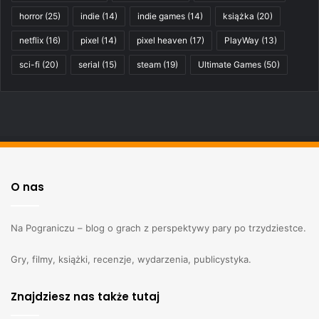
horror
(25)
indie
(14)
indie games
(14)
książka
(20)
netflix
(16)
pixel
(14)
pixel heaven
(17)
PlayWay
(13)
sci-fi
(20)
serial
(15)
steam
(19)
Ultimate Games
(50)
O nas
Na Pograniczu – blog o grach z perspektywy pary po trzydziestce.
Gry, filmy, książki, recenzje, wydarzenia, publicystyka.
Znajdziesz nas także tutaj