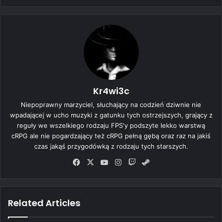
Kr4wi3c
Niepoprawny marzyciel, słuchający na codzień dziwnie nie
wpadającej w ucho muzyki z gatunku tych ostrzejszych, grający z
reguły we wszelkiego rodzaju FPS'y podszyte lekko warstwą
cRPG ale nie pogardzający też cRPG pełną gębą oraz raz na jakiś
czas jakąś przygodówką z rodzaju tych starszych.
Fa
X
Yo
Ins
Tw
Ste
ce
uT
tag
itc
am
bo
ub
ra
h
ok
e
m
Related Articles