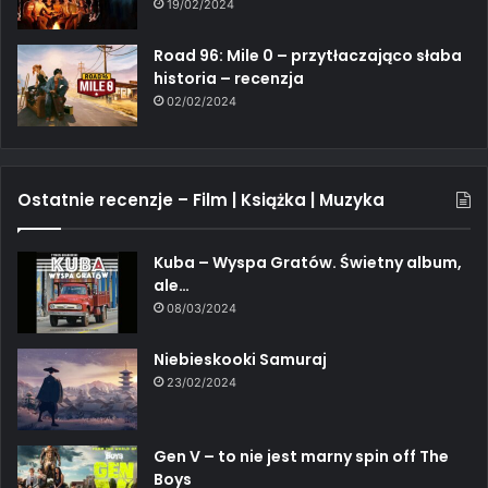
19/02/2024
Road 96: Mile 0 – przytłaczająco słaba
historia – recenzja
02/02/2024
Ostatnie recenzje – Film | Książka | Muzyka
Kuba – Wyspa Gratów. Świetny album,
ale…
08/03/2024
Niebieskooki Samuraj
23/02/2024
Gen V – to nie jest marny spin off The
Boys