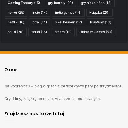
Gaming Factory
(15)
gry horrory
(20)
gry niezależne
(18)
horror
(25)
indie
(14)
indie games
(14)
książka
(20)
netflix
(16)
pixel
(14)
pixel heaven
(17)
PlayWay
(13)
sci-fi
(20)
serial
(15)
steam
(19)
Ultimate Games
(50)
O nas
Na Pograniczu – blog o grach z perspektywy pary po trzydziestce.
Gry, filmy, książki, recenzje, wydarzenia, publicystyka.
Znajdziesz nas także tutaj