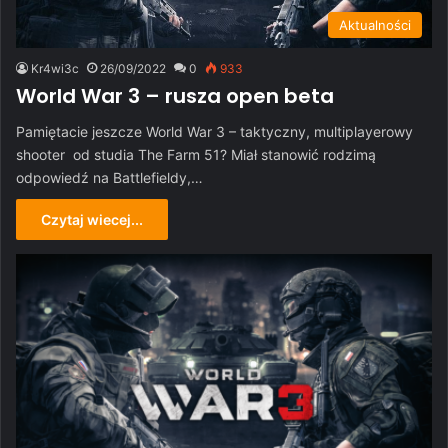
Aktualności
Kr4wi3c
26/09/2022
0
933
World War 3 – rusza open beta
Pamiętacie jeszcze World War 3 – taktyczny, multiplayerowy
shooter od studia The Farm 51? Miał stanowić rodzimą
odpowiedź na Battlefieldy,…
Czytaj wiecej...