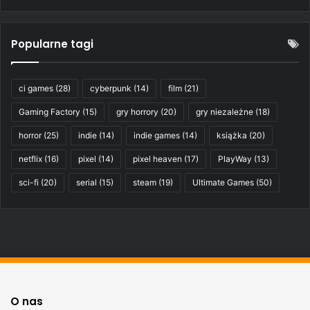
Popularne tagi
ci games
(28)
cyberpunk
(14)
film
(21)
Gaming Factory
(15)
gry horrory
(20)
gry niezależne
(18)
horror
(25)
indie
(14)
indie games
(14)
książka
(20)
netflix
(16)
pixel
(14)
pixel heaven
(17)
PlayWay
(13)
sci-fi
(20)
serial
(15)
steam
(19)
Ultimate Games
(50)
O nas