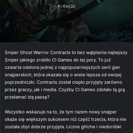
Kr4wi3c
Sniper Ghost Warrior Contracts to bez wątpienia najlepszy
Sniper jakiego zrobiło CI Games do tej pory. To już
czwarta odsłona jednej z najpopularniejszych serii gier
snajperskich, która okazała się o wiele lepsza od swojej
poprzedniczki. Contracts został ciepło przyjęty zarówno
przez graczy, jak i media. Czyżby CI Games zdołało tą grą
przełamać złą passę?
Wszystko wskazuje na to, że tym razem nowy snajper
okaże się większym sukcesem niż część trzecia, która nie
została zbyt dobrze przyjęta. Liczne glitche i niedoróbki