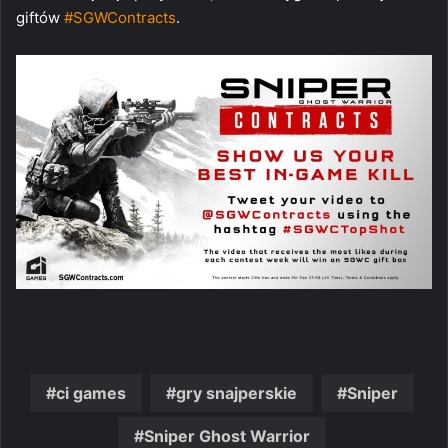
giftów
#
SGWContracts
.
ci games
gry snajperskie
Sniper
Sniper Ghost Warrior