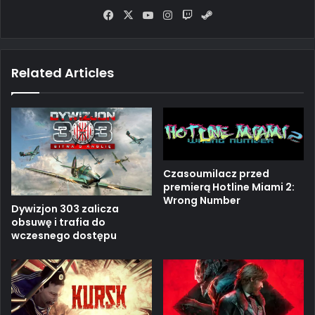
Fa
X
Yo
Ins
Tw
Ste
ce
uT
tag
itc
am
bo
ub
ra
h
ok
e
m
Related Articles
Czasoumilacz przed
premierą Hotline Miami 2:
Wrong Number
Dywizjon 303 zalicza
obsuwę i trafia do
wczesnego dostępu