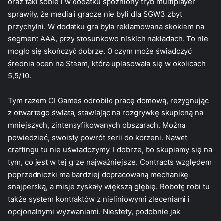
oraz taki sobie i w dodatku spóźniony tryb multiplayer
sprawiły, że media i gracze nie byli dla SGW3 zbyt
przychylni. W dodatku gra była reklamowana skokiem na
segment AAA, przy stosunkowo niskich nakładach. To nie
mogło się skończyć dobrze. O czym może świadczyć
średnia ocen na Steam, która uplasowała się w okolicach
5,5/10.
Tym razem CI Games odrobiło pracę domową, rezygnując
z otwartego świata, stawiając na rozgrywkę skupioną na
mniejszych, zintensyfikowanych obszarach. Można
powiedzieć, swoisty powrót serii do korzeni. Nawet
craftingu tu nie uświadczymy. I dobrze, bo skupiamy się na
tym, co jest w tej grze najważniejsze. Contracts względem
poprzedniczki ma bardziej dopracowaną mechanikę
snajperską, a misje zyskały większą głębię. Robotę robi tu
także system kontraktów z nieliniowymi zleceniami i
opcjonalnymi wyzwaniami. Niestety, podobnie jak