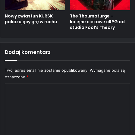
Nowy zwiastun KURSK
The Thaumaturge –
pokazujący grę w ruchu
kolejne ciekawe cRPG od
studia Fool’s Theory
Dodaj komentarz
Twój adres email nie zostanie opublikowany.
Wymagane pola są
oznaczone
*
K
o
m
e
n
t