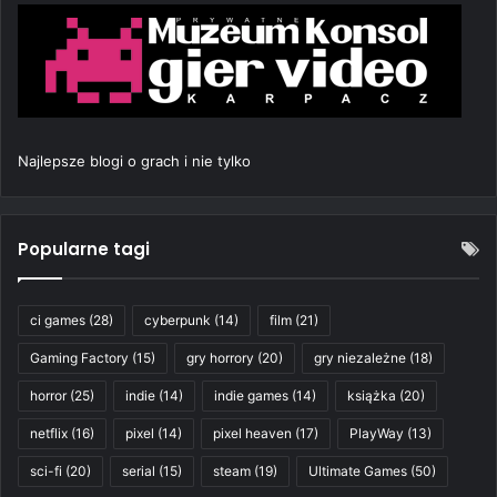
Najlepsze blogi o grach i nie tylko
Popularne tagi
ci games
(28)
cyberpunk
(14)
film
(21)
Gaming Factory
(15)
gry horrory
(20)
gry niezależne
(18)
horror
(25)
indie
(14)
indie games
(14)
książka
(20)
netflix
(16)
pixel
(14)
pixel heaven
(17)
PlayWay
(13)
sci-fi
(20)
serial
(15)
steam
(19)
Ultimate Games
(50)