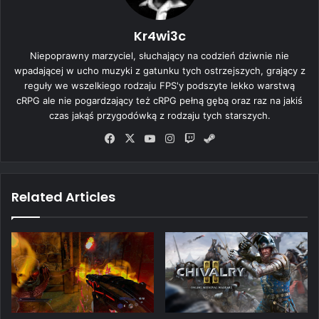
Kr4wi3c
Niepoprawny marzyciel, słuchający na codzień dziwnie nie
wpadającej w ucho muzyki z gatunku tych ostrzejszych, grający z
reguły we wszelkiego rodzaju FPS'y podszyte lekko warstwą
cRPG ale nie pogardzający też cRPG pełną gębą oraz raz na jakiś
czas jakąś przygodówką z rodzaju tych starszych.
Fa
X
Yo
Ins
Tw
Ste
ce
uT
tag
itc
am
bo
ub
ra
h
ok
e
m
Related Articles