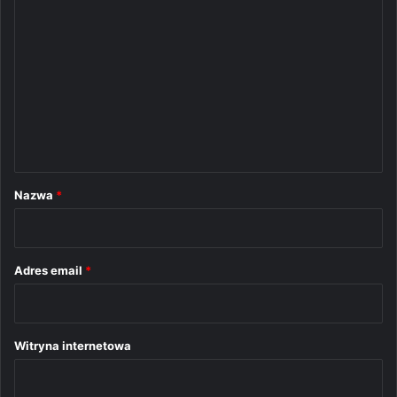
K
o
m
e
n
t
a
r
Nazwa
*
z
*
Adres email
*
Witryna internetowa