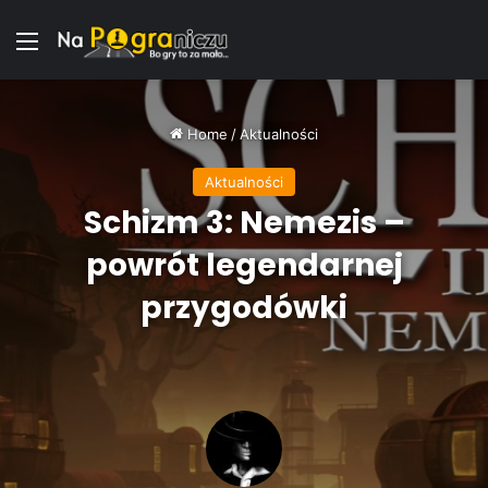
Menu
Home
/
Aktualności
Aktualności
Schizm 3: Nemezis –
powrót legendarnej
przygodówki