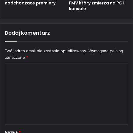
nadchodzące premiery
FMV który zmierza na PC i
konsole
Dodaj komentarz
Twój adres email nie zostanie opublikowany.
Wymagane pola są
oznaczone
*
K
o
m
e
n
t
a
r
Nazwa
*