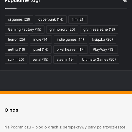
Popularne tagi
ci games
(28)
cyberpunk
(14)
film
(21)
Gaming Factory
(15)
gry horrory
(20)
gry niezależne
(18)
horror
(25)
indie
(14)
indie games
(14)
książka
(20)
netflix
(16)
pixel
(14)
pixel heaven
(17)
PlayWay
(13)
sci-fi
(20)
serial
(15)
steam
(19)
Ultimate Games
(50)
O nas
Na Pograniczu – blog o grach z perspektywy pary po trzydziestce.