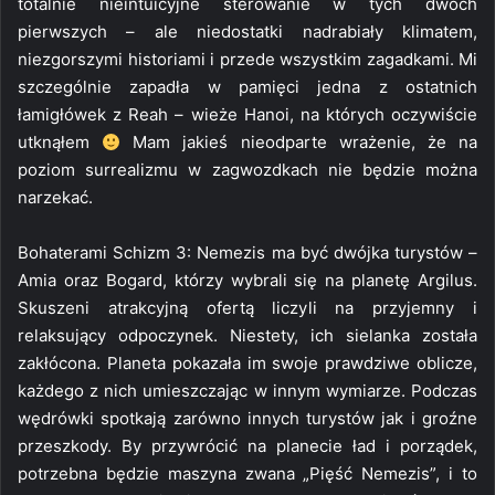
totalnie nieintuicyjne sterowanie w tych dwóch
pierwszych – ale niedostatki nadrabiały klimatem,
niezgorszymi historiami i przede wszystkim zagadkami. Mi
szczególnie zapadła w pamięci jedna z ostatnich
łamigłówek z Reah – wieże Hanoi, na których oczywiście
utknąłem
Mam jakieś nieodparte wrażenie, że na
poziom surrealizmu w zagwozdkach nie będzie można
narzekać.
Bohaterami Schizm 3: Nemezis ma być dwójka turystów –
Amia oraz Bogard, którzy wybrali się na planetę Argilus.
Skuszeni atrakcyjną ofertą liczyli na przyjemny i
relaksujący odpoczynek. Niestety, ich sielanka została
zakłócona. Planeta pokazała im swoje prawdziwe oblicze,
każdego z nich umieszczając w innym wymiarze. Podczas
wędrówki spotkają zarówno innych turystów jak i groźne
przeszkody. By przywrócić na planecie ład i porządek,
potrzebna będzie maszyna zwana „Pięść Nemezis”, i to