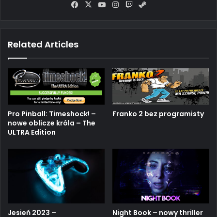
Fa
X
Yo
Ins
Tw
Ste
ce
uT
tag
itc
am
bo
ub
ra
h
ok
e
m
Related Articles
Pro Pinball: Timeshock! –
Franko 2 bez programisty
nowe oblicze króla – The
ULTRA Edition
Jesień 2023 –
Night Book – nowy thriller