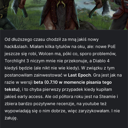
Od dłuższego czasu chodził za mną jakiś nowy
hack&slash. Miałam kilka tytułów na oku, ale: nowe PoE
jeszcze się robi, Wolcen ma, póki co, sporo problemów,
Torchlight 3 niczym mnie nie przekonuje, a Diablo 4
kiedyś będzie (ale nikt nie wie kiedy). W związku z tym
postanowiłam zainwestować w
Last Epoch
. Gra jest jak na
razie w wersji
beta (0.7.10 w momencie pisania tego
tekstu)
, i to chyba pierwszy przypadek kiedy kupiłam
jakieś early access. Ale od półtora roku jest na Steamie i
zbiera bardzo pozytywne recenzje, na youtube też
wypowiadają się o nim dobrze, więc zaryzykowałam. I nie
żałuję.