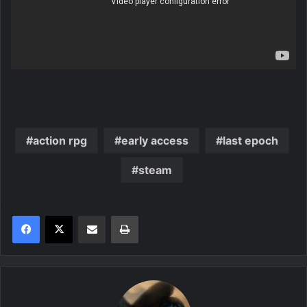
action rpg
early access
last epoch
steam
Share via Email
Print