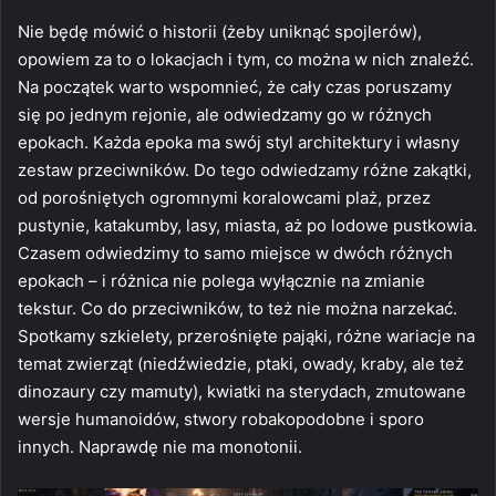
Nie będę mówić o historii (żeby uniknąć spojlerów),
opowiem za to o lokacjach i tym, co można w nich znaleźć.
Na początek warto wspomnieć, że cały czas poruszamy
się po jednym rejonie, ale odwiedzamy go w różnych
epokach. Każda epoka ma swój styl architektury i własny
zestaw przeciwników. Do tego odwiedzamy różne zakątki,
od porośniętych ogromnymi koralowcami plaż, przez
pustynie, katakumby, lasy, miasta, aż po lodowe pustkowia.
Czasem odwiedzimy to samo miejsce w dwóch różnych
epokach – i różnica nie polega wyłącznie na zmianie
tekstur. Co do przeciwników, to też nie można narzekać.
Spotkamy szkielety, przerośnięte pająki, różne wariacje na
temat zwierząt (niedźwiedzie, ptaki, owady, kraby, ale też
dinozaury czy mamuty), kwiatki na sterydach, zmutowane
wersje humanoidów, stwory robakopodobne i sporo
innych. Naprawdę nie ma monotonii.