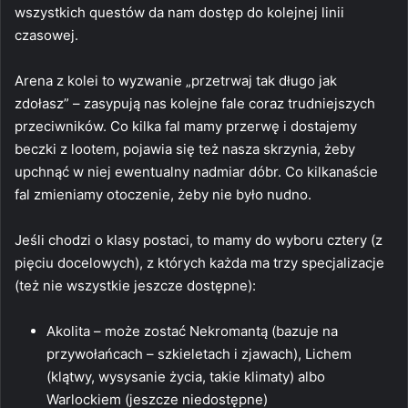
wszystkich questów da nam dostęp do kolejnej linii
czasowej.
Arena z kolei to wyzwanie „przetrwaj tak długo jak
zdołasz” – zasypują nas kolejne fale coraz trudniejszych
przeciwników. Co kilka fal mamy przerwę i dostajemy
beczki z lootem, pojawia się też nasza skrzynia, żeby
upchnąć w niej ewentualny nadmiar dóbr. Co kilkanaście
fal zmieniamy otoczenie, żeby nie było nudno.
Jeśli chodzi o klasy postaci, to mamy do wyboru cztery (z
pięciu docelowych), z których każda ma trzy specjalizacje
(też nie wszystkie jeszcze dostępne):
Akolita – może zostać Nekromantą (bazuje na
przywołańcach – szkieletach i zjawach), Lichem
(klątwy, wysysanie życia, takie klimaty) albo
Warlockiem (jeszcze niedostępne)