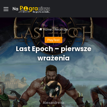
Menu
Home
/
Recenzje
PlayTest
Last Epoch – pierwsze
wrażenia
Alexandretta