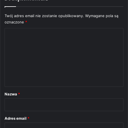
Twój adres email nie zostanie opublikowany.
Wymagane pola są
oznaczone
*
K
o
m
e
n
t
a
r
Nazwa
*
z
*
Adres email
*