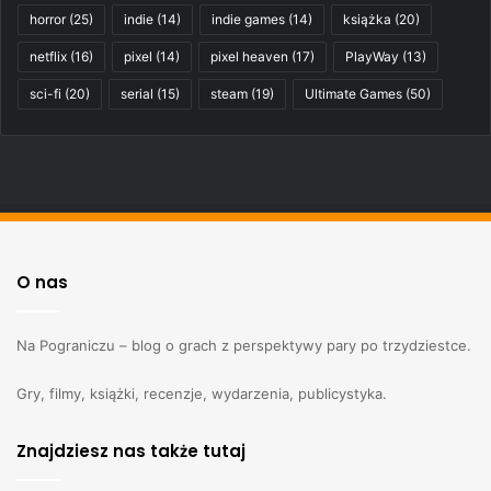
horror
(25)
indie
(14)
indie games
(14)
książka
(20)
netflix
(16)
pixel
(14)
pixel heaven
(17)
PlayWay
(13)
sci-fi
(20)
serial
(15)
steam
(19)
Ultimate Games
(50)
O nas
Na Pograniczu – blog o grach z perspektywy pary po trzydziestce.
Gry, filmy, książki, recenzje, wydarzenia, publicystyka.
Znajdziesz nas także tutaj