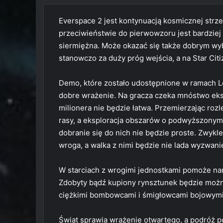
Everspace 2 jest kontynuacją kosmicznej strzel
przeciwieństwie do pierwowzoru jest bardziej
siermiężna. Może okazać się także dobrym wyb
stanowczo za duży próg wejścia, a na Star Cit
Demo, które zostało udostępnione w ramach Le
dobre wrażenie. Na gracza czeka mnóstwo ekspl
milionera nie będzie łatwa. Przemierzając roz
rasy, a eksploracja obszarów o podwyższonym 
dobranie się do nich nie będzie proste. Zwykle 
wroga, a walka z nimi będzie nie lada wyzwanie
W starciach z wrogimi jednostkami pomoże nam
Zdobyty bądź kupiony rynsztunek będzie możn
ciężkimi bombowcami i śmigłowcami bojowymi
Świat sprawia wrażenie otwartego, a podróż p