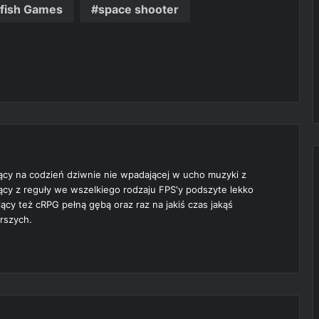
fish Games
space shooter
t
ący na codzień dziwnie nie wpadającej w ucho muzyki z
jący z reguły we wszelkiego rodzaju FPS'y podszyte lekko
cy też cRPG pełną gębą oraz raz na jakiś czas jakąś
rszych.