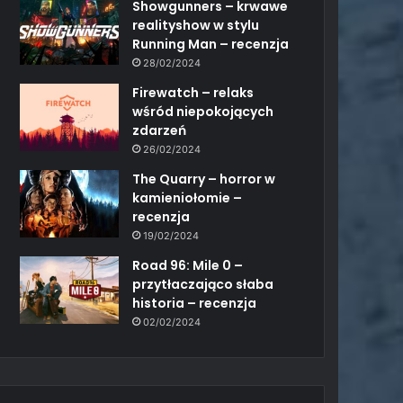
Showgunners – krwawe
realityshow w stylu
Running Man – recenzja
28/02/2024
Firewatch – relaks
wśród niepokojących
zdarzeń
26/02/2024
The Quarry – horror w
kamieniołomie –
recenzja
19/02/2024
Road 96: Mile 0 –
przytłaczająco słaba
historia – recenzja
02/02/2024