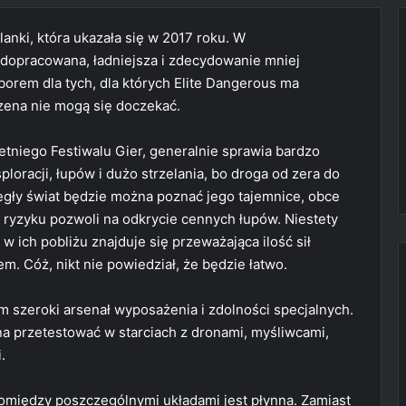
anki, która ukazała się w 2017 roku. W
 dopracowana, ładniejsza i zdecydowanie mniej
orem dla tych, dla których Elite Dangerous ma
izena nie mogą się doczekać.
tniego Festiwalu Gier, generalnie sprawia bardzo
oracji, łupów i dużo strzelania, bo droga od zera do
legły świat będzie można poznać jego tajemnice, obce
ryzyku pozwoli na odkrycie cennych łupów. Niestety
w ich pobliżu znajduje się przeważająca ilość sił
m. Cóż, nikt nie powiedział, że będzie łatwo.
 szeroki arsenał wyposażenia i zdolności specjalnych.
a przetestować w starciach z dronami, myśliwcami,
.
omiędzy poszczególnymi układami jest płynna. Zamiast