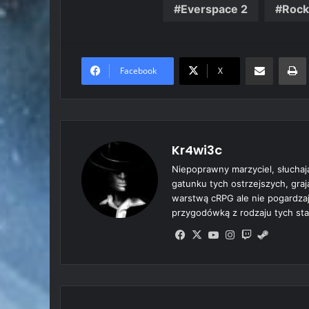
Everspace 2
Rock
Share via Email
Prin
Facebook
X
Kr4wi3c
Niepoprawny marzyciel, słuchaj
gatunku tych ostrzejszych, gra
warstwą cRPG ale nie pogardzają
przygodówką z rodzaju tych sta
Fa
X
Yo
Ins
Tw
Ste
ce
uT
tag
itc
am
bo
ub
ra
h
ok
e
m