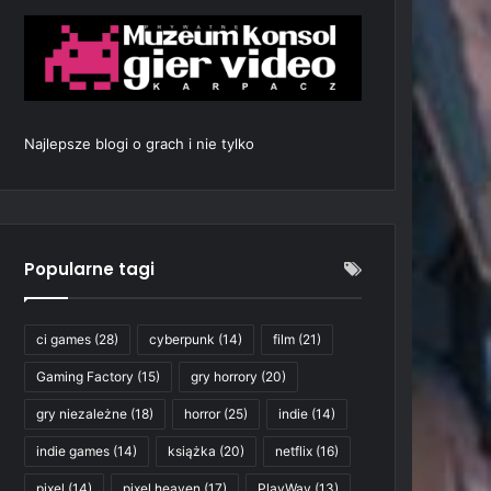
Najlepsze blogi o grach i nie tylko
Popularne tagi
ci games
(28)
cyberpunk
(14)
film
(21)
Gaming Factory
(15)
gry horrory
(20)
gry niezależne
(18)
horror
(25)
indie
(14)
indie games
(14)
książka
(20)
netflix
(16)
pixel
(14)
pixel heaven
(17)
PlayWay
(13)