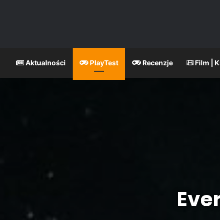
Aktualności
PlayTest
Recenzje
Film | 
Eve