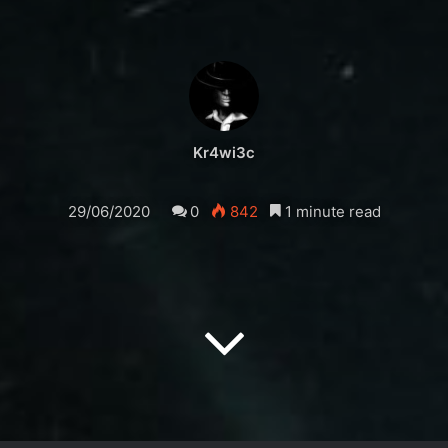
Kr4wi3c
29/06/2020
0
842
1 minute read