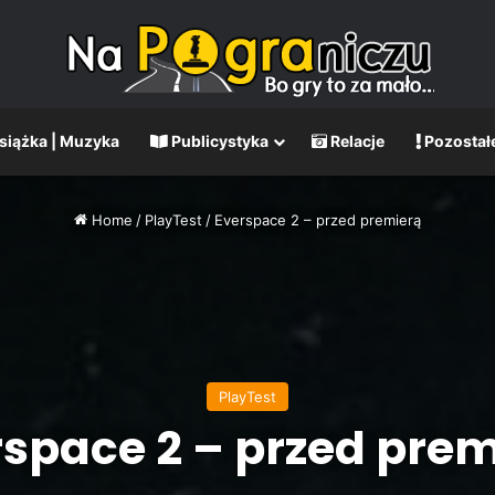
Książka | Muzyka
Publicystyka
Relacje
Pozostał
Home
/
PlayTest
/
Everspace 2 – przed premierą
PlayTest
rspace 2 – przed prem