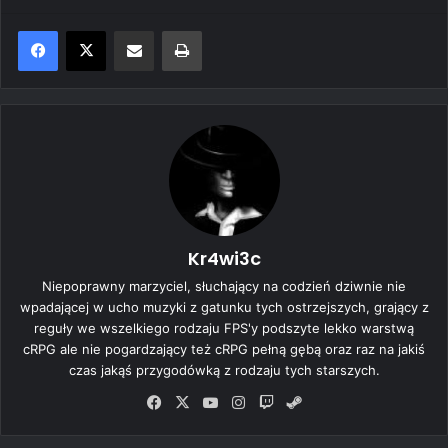
Share via Email
Print
Kr4wi3c
Niepoprawny marzyciel, słuchający na codzień dziwnie nie
wpadającej w ucho muzyki z gatunku tych ostrzejszych, grający z
reguły we wszelkiego rodzaju FPS'y podszyte lekko warstwą
cRPG ale nie pogardzający też cRPG pełną gębą oraz raz na jakiś
czas jakąś przygodówką z rodzaju tych starszych.
Fa
X
Yo
Ins
Tw
Ste
ce
uT
tag
itc
am