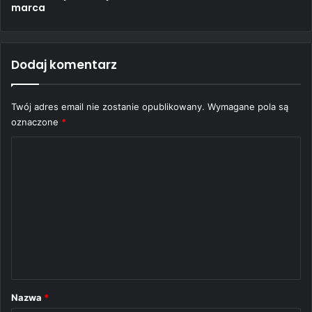
marca
Dodaj komentarz
Twój adres email nie zostanie opublikowany.
Wymagane pola są
oznaczone
*
K
o
m
e
n
t
a
r
Nazwa
*