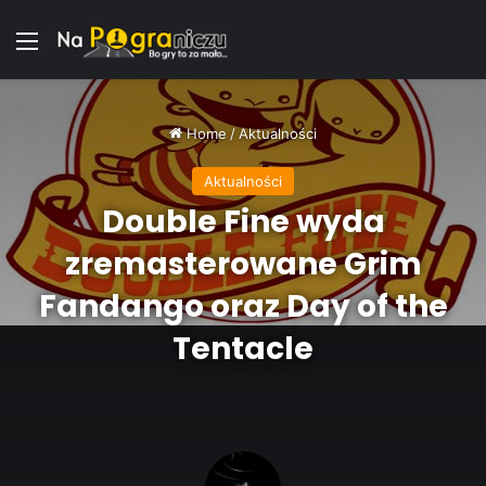
Menu
Home
/
Aktualności
Aktualności
Double Fine wyda
zremasterowane Grim
Fandango oraz Day of the
Tentacle