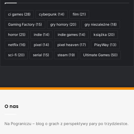
ci games
(28)
cyberpunk
(14)
film
(21)
Gaming Factory
(15)
gry horrory
(20)
gry niezależne
(18)
horror
(25)
indie
(14)
indie games
(14)
książka
(20)
netflix
(16)
pixel
(14)
pixel heaven
(17)
PlayWay
(13)
sci-fi
(20)
serial
(15)
steam
(19)
Ultimate Games
(50)
O nas
Na Pograniczu – blog o grach z perspektywy pary po trzydziestce.