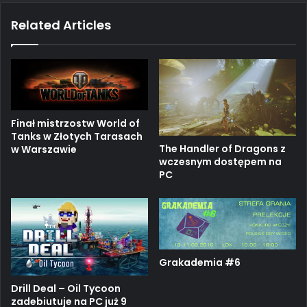
bo
ub
ra
h
ok
e
m
Related Articles
Finał mistrzostw World of
Tanks w Złotych Tarasach
The Handler of Dragons z
w Warszawie
wczesnym dostępem na
PC
Grakademia #6
Drill Deal – Oil Tycoon
zadebiutuje na PC już 9