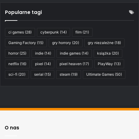
Popularne tagi
ci games
(28)
cyberpunk
(14)
film
(21)
Gaming Factory
(15)
gry horrory
(20)
gry niezależne
(18)
horror
(25)
indie
(14)
indie games
(14)
książka
(20)
netflix
(16)
pixel
(14)
pixel heaven
(17)
PlayWay
(13)
sci-fi
(20)
serial
(15)
steam
(19)
Ultimate Games
(50)
O nas