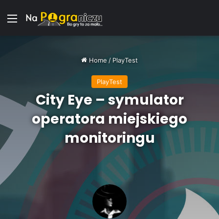
Menu
Home
/
PlayTest
PlayTest
City Eye – symulator
operatora miejskiego
monitoringu