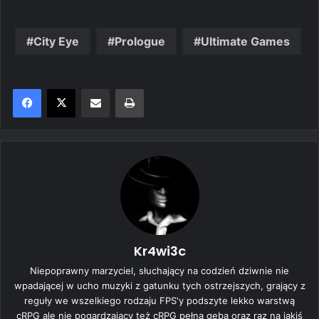
City Eye
Prologue
Ultimate Games
Share via Email
Print
Kr4wi3c
Niepoprawny marzyciel, słuchający na codzień dziwnie nie
wpadającej w ucho muzyki z gatunku tych ostrzejszych, grający z
reguły we wszelkiego rodzaju FPS'y podszyte lekko warstwą
cRPG ale nie pogardzający też cRPG pełną gębą oraz raz na jakiś