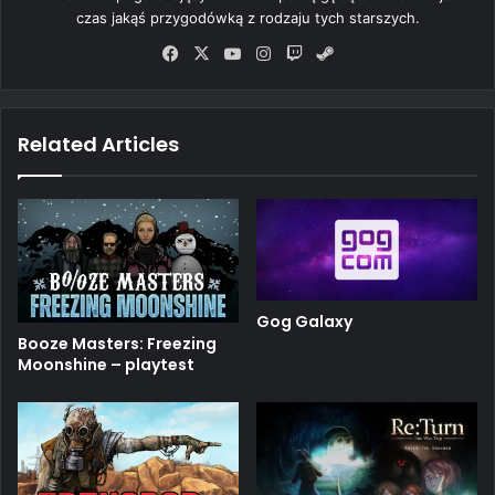
czas jakąś przygodówką z rodzaju tych starszych.
Fa
X
Yo
Ins
Tw
Ste
ce
uT
tag
itc
am
bo
ub
ra
h
ok
e
m
Related Articles
Gog Galaxy
Booze Masters: Freezing
Moonshine – playtest