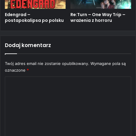
Edengrad –
Re:Turn – One Way Trip –
postapokalipsa po polsku
wrażenia z horroru
Dodaj komentarz
Twój adres email nie zostanie opublikowany.
Wymagane pola są
oznaczone
*
K
o
m
e
n
t
a