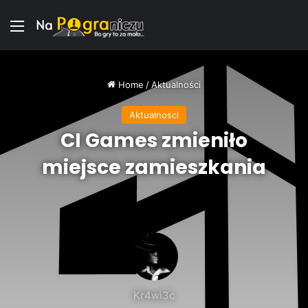
Menu
Home
/
Aktualności
Aktualności
CI Games zmieniło
miejsce zamieszkania
Kr4wi3c