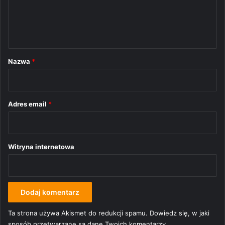
n
t
a
r
Nazwa
*
z
*
Adres email
*
Witryna internetowa
Ta strona używa Akismet do redukcji spamu.
Dowiedz się, w jaki
sposób przetwarzane są dane Twoich komentarzy.