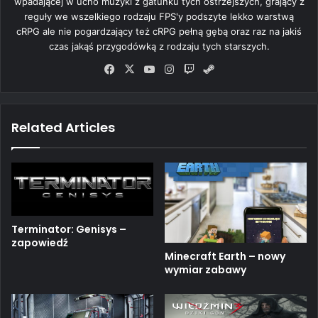
wpadającej w ucho muzyki z gatunku tych ostrzejszych, grający z
reguły we wszelkiego rodzaju FPS'y podszyte lekko warstwą
cRPG ale nie pogardzający też cRPG pełną gębą oraz raz na jakiś
czas jakąś przygodówką z rodzaju tych starszych.
Fa
X
Yo
Ins
Tw
Ste
ce
uT
tag
itc
am
bo
ub
ra
h
ok
e
m
Related Articles
Terminator: Genisys –
zapowiedź
Minecraft Earth – nowy
wymiar zabawy