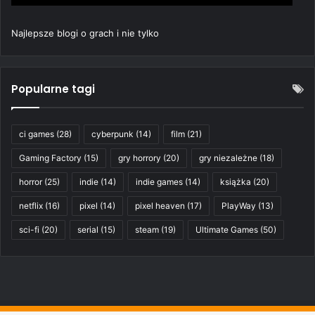
Najlepsze blogi o grach i nie tylko
Popularne tagi
ci games
(28)
cyberpunk
(14)
film
(21)
Gaming Factory
(15)
gry horrory
(20)
gry niezależne
(18)
horror
(25)
indie
(14)
indie games
(14)
książka
(20)
netflix
(16)
pixel
(14)
pixel heaven
(17)
PlayWay
(13)
sci-fi
(20)
serial
(15)
steam
(19)
Ultimate Games
(50)