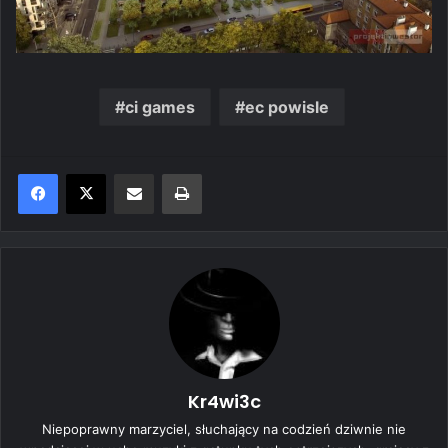
ci games
ec powisle
Share via Email
Print
Kr4wi3c
Niepoprawny marzyciel, słuchający na codzień dziwnie nie