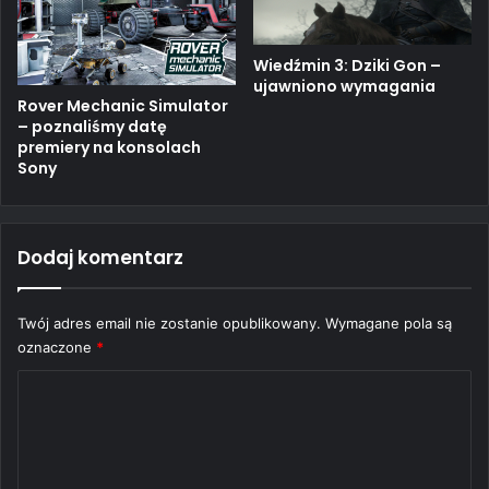
Wiedźmin 3: Dziki Gon –
ujawniono wymagania
Rover Mechanic Simulator
– poznaliśmy datę
premiery na konsolach
Sony
Dodaj komentarz
Twój adres email nie zostanie opublikowany.
Wymagane pola są
oznaczone
*
K
o
m
e