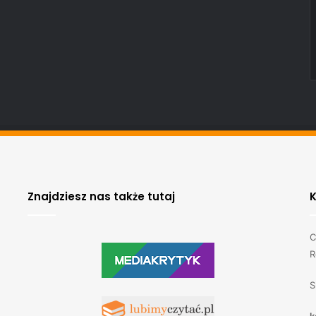
Znajdziesz nas także tutaj
C
R
S