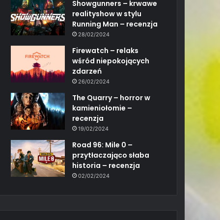
Showgunners – krwawe
realityshow w stylu
Running Man – recenzja
28/02/2024
Firewatch – relaks
wśród niepokojących
zdarzeń
26/02/2024
The Quarry – horror w
kamieniołomie –
recenzja
19/02/2024
Road 96: Mile 0 –
przytłaczająco słaba
historia – recenzja
02/02/2024