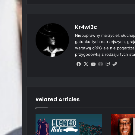
Kr4wi3c
Niepoprawny marzyciel, słuchaj
gatunku tych ostrzejszych, gra
warstwą cRPG ale nie pogardzają
przygodówką z rodzaju tych sta
Fa
X
Yo
Ins
Tw
Ste
ce
uT
tag
itc
am
bo
ub
ra
h
ok
e
m
Related Articles