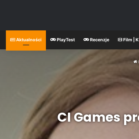
Aktualności
PlayTest
Recenzje
Film | 
CI Games pr