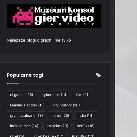
Najlepsze blogi o grach i nie tylko
Popularne tagi
ci games
(28)
cyberpunk
(14)
film
(21)
Gaming Factory
(15)
gry horrory
(20)
gry niezależne
(18)
horror
(25)
indie
(14)
indie games
(14)
książka
(20)
netflix
(16)
pixel
(14)
pixel heaven
(17)
PlayWay
(13)