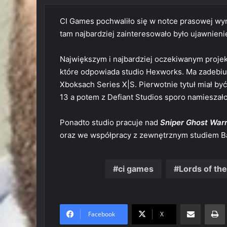
CI Games pochwaliło się w notce prasowej wyn
tam najbardziej zainteresowało było ujawnieni
Największym i najbardziej oczekiwanym proje
które odpowiada studio Hexworks. Ma zadebiut
Xboksach Series X|S. Pierwotnie tytuł miał b
13 a potem z Defiant Studios sporo namieszało
Ponadto studio pracuje nad
Sniper Ghost Warr
oraz we współpracy z zewnętrznym studiem B
ci games
Lords of the
Share via Email
Prin
Facebook
X