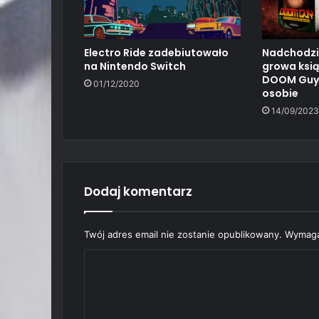
Electro Ride zadebiutowało
Nadchodzi
na Nintendo Switch
growa ksią
DOOM Guy: 
01/12/2020
osobie
14/09/2023
Dodaj komentarz
Twój adres email nie zostanie opublikowany.
Wymaga
K
o
m