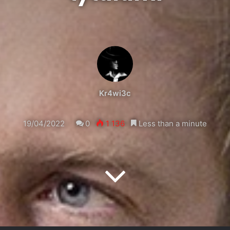
Kr4wi3c
19/04/2022
0
1 136
Less than a minute