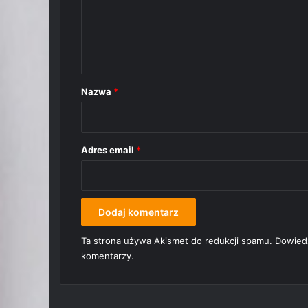
e
n
t
a
r
Nazwa
*
z
*
Adres email
*
Ta strona używa Akismet do redukcji spamu.
Dowiedz
komentarzy.