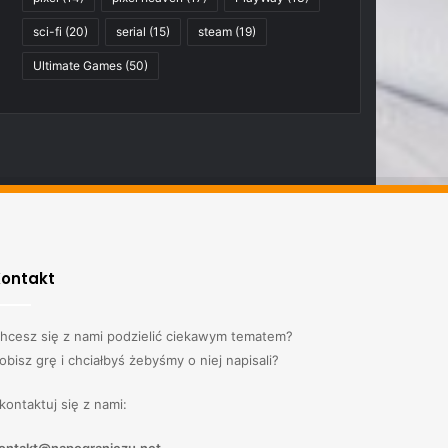
sci-fi
(20)
serial
(15)
steam
(19)
Ultimate Games
(50)
Kontakt
hcesz się z nami podzielić ciekawym tematem?
obisz grę i chciałbyś żebyśmy o niej napisali?
kontaktuj się z nami: