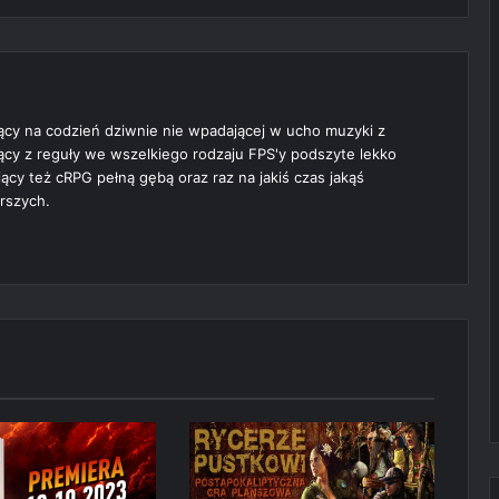
ący na codzień dziwnie nie wpadającej w ucho muzyki z
jący z reguły we wszelkiego rodzaju FPS'y podszyte lekko
cy też cRPG pełną gębą oraz raz na jakiś czas jakąś
rszych.