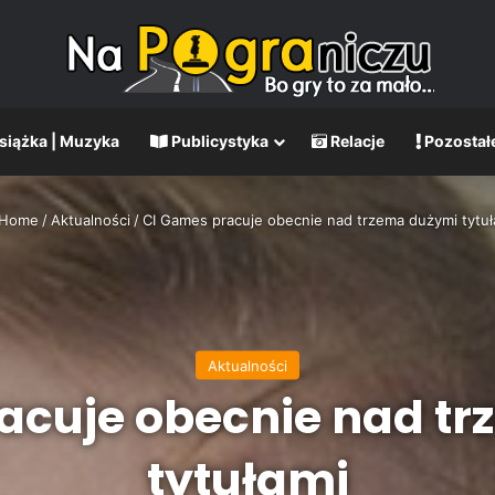
Książka | Muzyka
Publicystyka
Relacje
Pozostał
Home
/
Aktualności
/
CI Games pracuje obecnie nad trzema dużymi tytuł
Aktualności
acuje obecnie nad t
tytułami