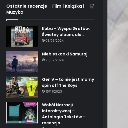
Ostatnie recenzje – Film | Książka |
Muzyka
Kuba – Wyspa Gratów.
Świetny album, ale…
08/03/2024
Niebieskooki Samuraj
23/02/2024
Gen V – to nie jest marny
spin off The Boys
15/11/2023
Wokół Narracji
Interaktywnej –
Antologia Tekstów –
recenzja