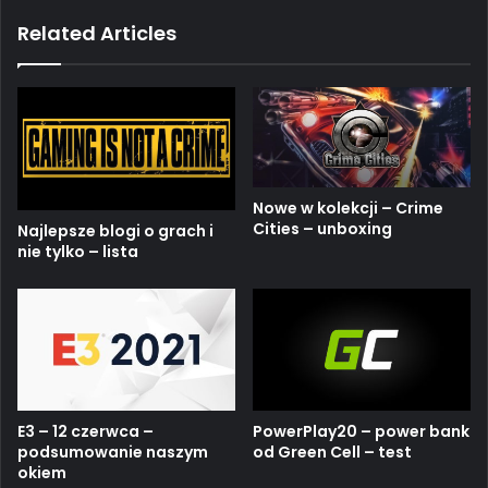
ok
e
m
Related Articles
Nowe w kolekcji – Crime
Cities – unboxing
Najlepsze blogi o grach i
nie tylko – lista
E3 – 12 czerwca –
PowerPlay20 – power bank
podsumowanie naszym
od Green Cell – test
okiem