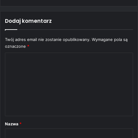
Dodaj komentarz
Twój adres email nie zostanie opublikowany.
Wymagane pola są
oznaczone
*
K
o
m
e
n
t
a
r
Nazwa
*
z