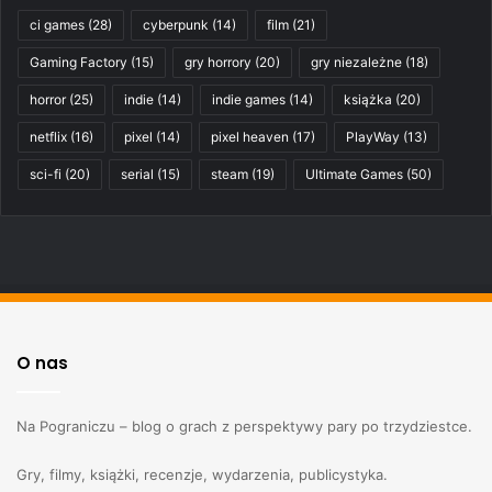
ci games
(28)
cyberpunk
(14)
film
(21)
Gaming Factory
(15)
gry horrory
(20)
gry niezależne
(18)
horror
(25)
indie
(14)
indie games
(14)
książka
(20)
netflix
(16)
pixel
(14)
pixel heaven
(17)
PlayWay
(13)
sci-fi
(20)
serial
(15)
steam
(19)
Ultimate Games
(50)
O nas
Na Pograniczu – blog o grach z perspektywy pary po trzydziestce.
Gry, filmy, książki, recenzje, wydarzenia, publicystyka.