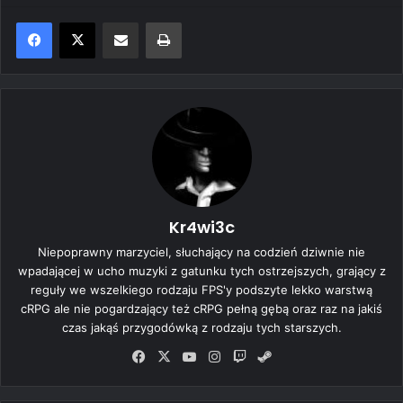
Share via Email
Print
Kr4wi3c
Niepoprawny marzyciel, słuchający na codzień dziwnie nie
wpadającej w ucho muzyki z gatunku tych ostrzejszych, grający z
reguły we wszelkiego rodzaju FPS'y podszyte lekko warstwą
cRPG ale nie pogardzający też cRPG pełną gębą oraz raz na jakiś
czas jakąś przygodówką z rodzaju tych starszych.
Fa
X
Yo
Ins
Tw
Ste
ce
uT
tag
itc
am
bo
ub
ra
h