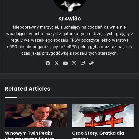
Kr4wi3c
Niepoprawny marzyciel, słuchający na codzień dziwnie nie
wpadającej w ucho muzyki z gatunku tych ostrzejszych, grający z
reguły we wszelkiego rodzaju FPS'y podszyte lekko warstwą
cRPG ale nie pogardzający też cRPG pełną gębą oraz raz na jakiś
czas jakąś przygodówką z rodzaju tych starszych.
Fa
X
Yo
Ins
Tw
Ste
ce
uT
tag
itc
am
bo
ub
ra
h
ok
e
m
Related Articles
W nowym Twin Peaks
Grao Story. Gratka dla
ujrzymy znane twarze
graczy