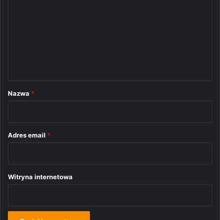
o
m
e
n
t
a
r
Nazwa
*
z
*
Adres email
*
Witryna internetowa