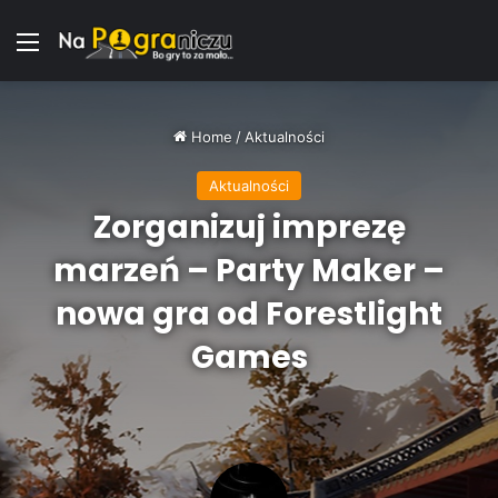
Menu
Home
/
Aktualności
Aktualności
Zorganizuj imprezę
marzeń – Party Maker –
nowa gra od Forestlight
Games