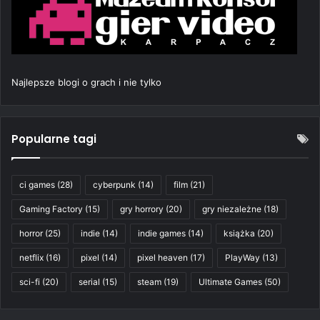
Najlepsze blogi o grach i nie tylko
Popularne tagi
ci games
(28)
cyberpunk
(14)
film
(21)
Gaming Factory
(15)
gry horrory
(20)
gry niezależne
(18)
horror
(25)
indie
(14)
indie games
(14)
książka
(20)
netflix
(16)
pixel
(14)
pixel heaven
(17)
PlayWay
(13)
sci-fi
(20)
serial
(15)
steam
(19)
Ultimate Games
(50)