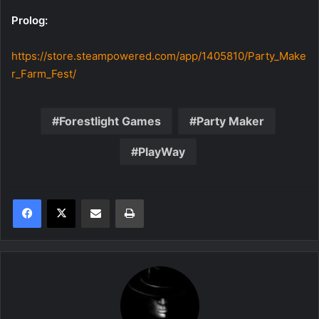
Prolog:
https://store.steampowered.com/app/1405810/Party_Make
r_Farm_Fest/
Forestlight Games
Party Maker
PlayWay
Share via Email
Print