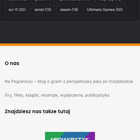
sci-fi
(20)
serial
(15)
steam
(19)
Ultimate Games
(50)
O nas
Na Pograniczu – blog o grach z perspektywy pary po trzydziestce.
Gry, filmy, książki, recenzje, wydarzenia, publicystyka.
Znajdziesz nas także tutaj