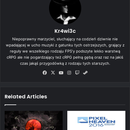
Kr4wi3c
Niepoprawny marzyciel, słuchający na codzień dziwnie nie
wpadającej w ucho muzyki z gatunku tych ostrzejszych, grający z
reguły we wszelkiego rodzaju FPS'y podszyte lekko warstwą
cRPG ale nie pogardzający też cRPG pełną gębą oraz raz na jakiś
czas jakąś przygodówką z rodzaju tych starszych.
Fa
X
Yo
Ins
Tw
Ste
ce
uT
tag
itc
am
bo
ub
ra
h
ok
e
m
Related Articles