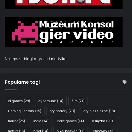
Najlepsze blogi o grach i nie tylko
Popularne tagi
ci games
(28)
cyberpunk
(14)
film
(21)
Gaming Factory
(15)
gry horrory
(20)
gry niezależne
(18)
horror
(25)
indie
(14)
indie games
(14)
książka
(20)
netflix
(16)
pixel
(14)
pixel heaven
(17)
PlayWay
(13)