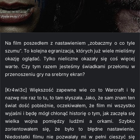
Na film poszedłem z nastawieniem „zobaczmy o co tyle
szumu”. To kolejna egranizacja, których już wiele mieliśmy
okazję oglądać. Tylko nieliczne okazały się coś więcej
warte. Czy tym razem jesteśmy świadkami przełomu w
przenoszeniu gry na srebrny ekran?
[Kr4wi3c] Większość zapewne wie co to Warcraft i tę
nazwę nie raz to tu, to tam słyszała. Jako, że sam znam ten
świat dość pobieżnie, oczekiwałem, że film mi wszystko
wyjaśni i będę mógł chłonąć historię o tym, jak zaczęła się
wielka wojna pomiędzy ludźmi a orkami. Szybko
zorientowałem się, że było to błędne nastawienie.
Niedostatki filmu nie pozwalały mi w pełni cieszyć się