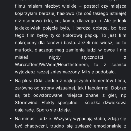
filmu miałam niezbyt wielkie – postaci czy miejsca
kojarzyłam bardziej hasłowo (że coś takiego istnieje)
niż osobowo (kto, co, komu, dlaczego…). Ale jednak
jakiekolwiek pojęcie było, i bardzo dobrze, bo bez
tego film byłby tylko kolorową papką. To jest film
nakręcony dla fanów i basta. Jeżeli nie wiesz, co to
murlock, dlaczego mag zamienia ludzi w owce i nie
miałeś nigdy styczności z
Warcraftem/WoWem/Hearthstonem, to z seansu
wyjdziesz raczej zniesmaczony. Mi się podobało.
Na plus: Orki. Jeden z najlepszych elementów filmu,
zarówno od strony wizualnej, jak i fabularnej. Dobrze
są też odwzorowane miejsca znane z gier, np
Stormwind. Efekty specjalne i ścieżka dźwiękowa
dają radę. Sporo się dzieje.
Na minus: Ludzie. Wszyscy wypadają słabo, zdają się
być chaotyczni, trudno się związać emocjonalnie z