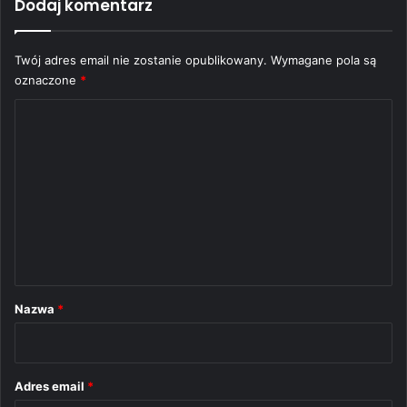
Dodaj komentarz
Twój adres email nie zostanie opublikowany.
Wymagane pola są
oznaczone
*
K
o
m
e
n
t
a
r
Nazwa
*
z
*
Adres email
*