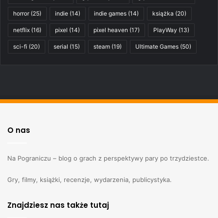
horror
(25)
indie
(14)
indie games
(14)
książka
(20)
netflix
(16)
pixel
(14)
pixel heaven
(17)
PlayWay
(13)
sci-fi
(20)
serial
(15)
steam
(19)
Ultimate Games
(50)
O nas
Na Pograniczu – blog o grach z perspektywy pary po trzydziestce.
Gry, filmy, książki, recenzje, wydarzenia, publicystyka.
Znajdziesz nas także tutaj