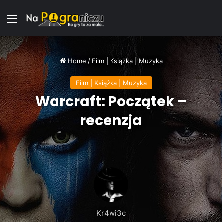
Menu
Home
/
Film | Książka | Muzyka
Film | Książka | Muzyka
Warcraft: Początek –
recenzja
Kr4wi3c