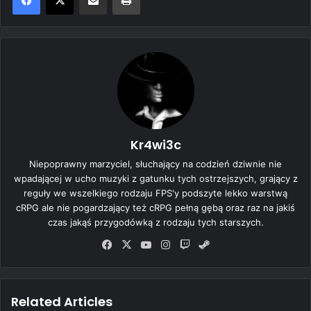
Kr4wi3c
Niepoprawny marzyciel, słuchający na codzień dziwnie nie
wpadającej w ucho muzyki z gatunku tych ostrzejszych, grający z
reguły we wszelkiego rodzaju FPS'y podszyte lekko warstwą
cRPG ale nie pogardzający też cRPG pełną gębą oraz raz na jakiś
czas jakąś przygodówką z rodzaju tych starszych.
Fa
X
Yo
Ins
Tw
Ste
ce
uT
tag
itc
am
bo
ub
ra
h
ok
e
m
Related Articles