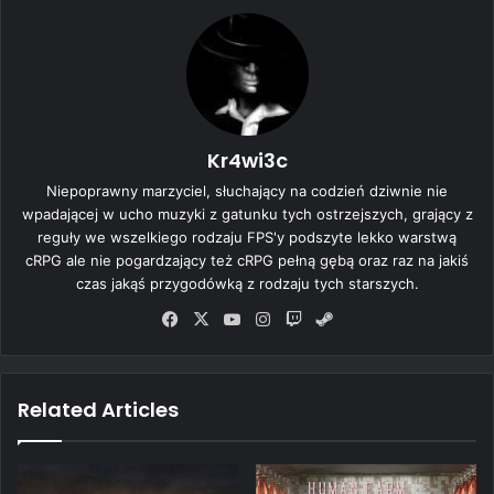
Kr4wi3c
Niepoprawny marzyciel, słuchający na codzień dziwnie nie
wpadającej w ucho muzyki z gatunku tych ostrzejszych, grający z
reguły we wszelkiego rodzaju FPS'y podszyte lekko warstwą
cRPG ale nie pogardzający też cRPG pełną gębą oraz raz na jakiś
czas jakąś przygodówką z rodzaju tych starszych.
Fa
X
Yo
Ins
Tw
Ste
ce
uT
tag
itc
am
bo
ub
ra
h
ok
e
m
Related Articles