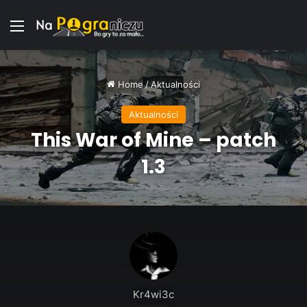
Menu
Home
/
Aktualności
Aktualności
This War of Mine – patch
1.3
Kr4wi3c