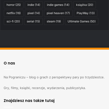
horror
(25)
indie
(14)
indie games
(14)
książka
(20)
netflix
(16)
pixel
(14)
pixel heaven
(17)
PlayWay
(13)
sci-fi
(20)
serial
(15)
steam
(19)
Ultimate Games
(50)
O nas
Na Pograniczu – blog o grach z perspektywy pary po trzydziestce.
Gry, filmy, książki, recenzje, wydarzenia, publicystyka.
Znajdziesz nas także tutaj