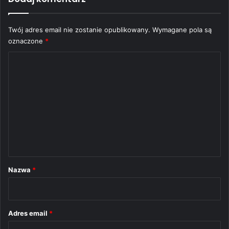
Twój adres email nie zostanie opublikowany.
Wymagane pola są
oznaczone
*
K
o
m
e
n
t
a
r
Nazwa
*
z
*
Adres email
*