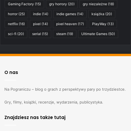
Gaming Factory
(15)
gry horrory
(20)
gry niezależne
(18)
horror
(25)
indie
(14)
indie games
(14)
książka
(20)
netflix
(16)
pixel
(14)
pixel heaven
(17)
PlayWay
(13)
sci-fi
(20)
serial
(15)
steam
(19)
Ultimate Games
(50)
O nas
Na Pograniczu – blog o grach z perspektywy pary po trzydziestce.
Gry, filmy, książki, recenzje, wydarzenia, publicystyka.
Znajdziesz nas także tutaj