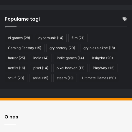
Popularne tagi
ci games
(28)
cyberpunk
(14)
film
(21)
Gaming Factory
(15)
gry horrory
(20)
gry niezależne
(18)
horror
(25)
indie
(14)
indie games
(14)
książka
(20)
netflix
(16)
pixel
(14)
pixel heaven
(17)
PlayWay
(13)
sci-fi
(20)
serial
(15)
steam
(19)
Ultimate Games
(50)
O nas