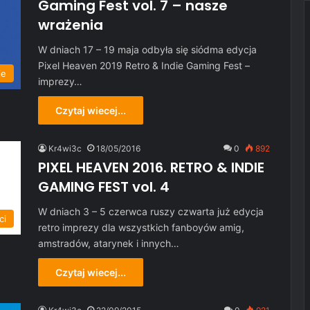
Gaming Fest vol. 7 – nasze
wrażenia
W dniach 17 – 19 maja odbyła się siódma edycja
Pixel Heaven 2019 Retro & Indie Gaming Fest –
je
imprezy…
Czytaj wiecej...
Kr4wi3c
18/05/2016
0
892
PIXEL HEAVEN 2016. RETRO & INDIE
GAMING FEST vol. 4
W dniach 3 – 5 czerwca ruszy czwarta już edycja
ci
retro imprezy dla wszystkich fanboyów amig,
amstradów, atarynek i innych…
Czytaj wiecej...