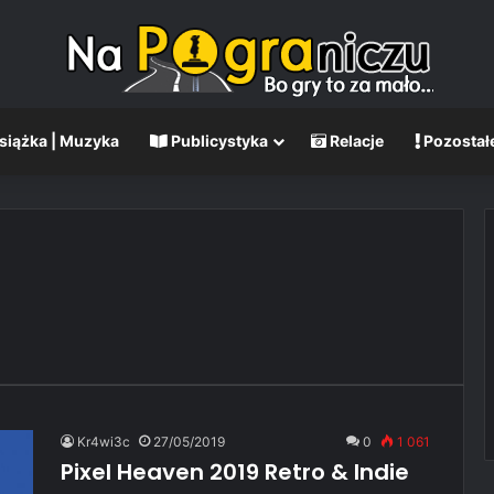
Książka | Muzyka
Publicystyka
Relacje
Pozostał
Kr4wi3c
27/05/2019
0
1 061
Pixel Heaven 2019 Retro & Indie