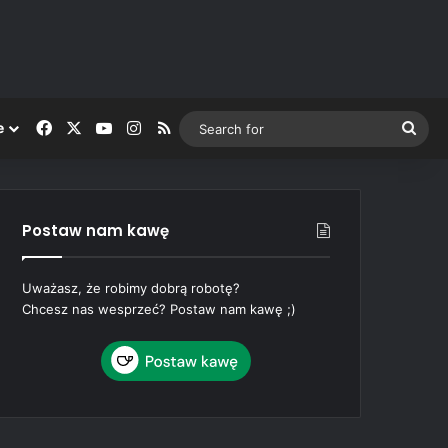
Facebook
X
YouTube
Instagram
RSS
Sea
e
for
Postaw nam kawę
Uważasz, że robimy dobrą robotę?
Chcesz nas wesprzeć? Postaw nam kawę ;)