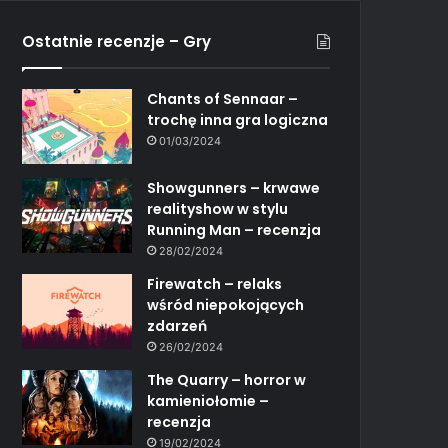
Ostatnie recenzje – Gry
Chants of Sennaar –
trochę inna gra logiczna
01/03/2024
Showgunners – krwawe
realityshow w stylu
Running Man – recenzja
28/02/2024
Firewatch – relaks
wśród niepokojących
zdarzeń
26/02/2024
The Quarry – horror w
kamieniołomie –
recenzja
19/02/2024