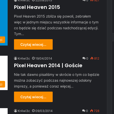
Kr4wi3c
22/09/2015
0
921
Pixel Heaven 2015
Pixel Heaven 2015 zbliża się powoli, zebrałem
więc w jednym miejscu wszystkie informacje o tym
co będzie się dziać podczas nadchodzącej edycji.
Tym…
ci
Czytaj wiecej...
Kr4wi3c
19/04/2014
0
812
Pixel Heaven 2014 | Goście
Nie tak dawno pisaliśmy w skrócie o tym co będzie
można zobaczyć podczas najnowszej odsłony
ci
imprezy, a ponieważ coraz więcej…
Czytaj wiecej...
Kr4wi3c
09/03/2014
0
728