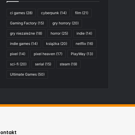
ci games
(28)
cyberpunk
(14)
film
(21)
Gaming Factory
(15)
gry horrory
(20)
gry niezależne
(18)
horror
(25)
indie
(14)
indie games
(14)
książka
(20)
netflix
(16)
pixel
(14)
pixel heaven
(17)
PlayWay
(13)
sci-fi
(20)
serial
(15)
steam
(19)
Ultimate Games
(50)
Kontakt