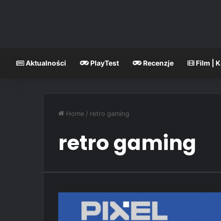
Aktualności
PlayTest
Recenzje
Film | 
Home
/
retro gaming
retro gaming