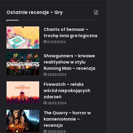
Ostatnie recenzje – Gry
Chants of Sennaar –
trochę inna gra logiczna
01/03/2024
Showgunners – krwawe
realityshow w stylu
Running Man – recenzja
28/02/2024
Firewatch – relaks
wśród niepokojących
zdarzeń
26/02/2024
The Quarry – horror w
kamieniołomie –
recenzja
19/02/2024