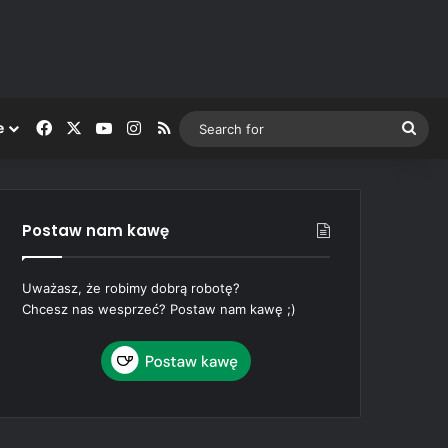
Facebook
X
YouTube
Instagram
RSS
Sea
e
for
Postaw nam kawę
Uważasz, że robimy dobrą robotę?
Chcesz nas wesprzeć? Postaw nam kawę ;)