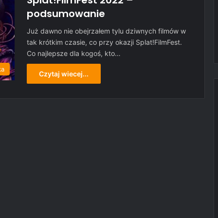
Splat!FilmFest 2022 –
podsumowanie
Już dawno nie obejrzałem tylu dziwnych filmów w
tak krótkim czasie, co przy okazji Splat!FilmFest.
Co najlepsze dla kogoś, kto…
ka
Czytaj wiecej...