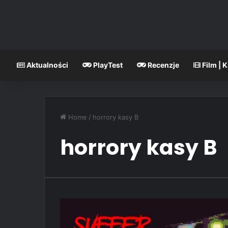
Aktualności
PlayTest
Recenzje
Film | 
Home
/
horrory kasy B
horrory kasy B