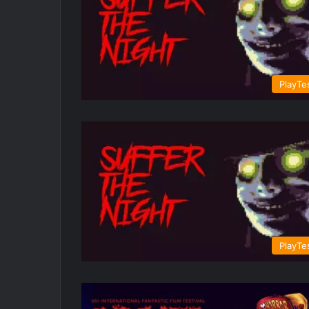
PlayTe
PlayTe