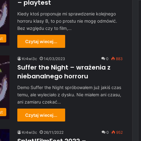
– playtest
Kiedy ktoś proponuje mi sprawdzenie kolejnego
horroru klasy B, to po prostu nie mogę odmówić.
Bez względu czy to film,…
st
Czytaj wiecej...
Kr4wi3c
14/03/2023
0
883
Suffer the Night – wrażenia z
niebanalnego horroru
Demo Suffer the Night spróbowałem już jakiś czas
temu, ale wyleciało z dysku. Nie miałem ani czasu,
ani zamiaru czekać…
st
Czytaj wiecej...
Kr4wi3c
26/11/2022
0
952