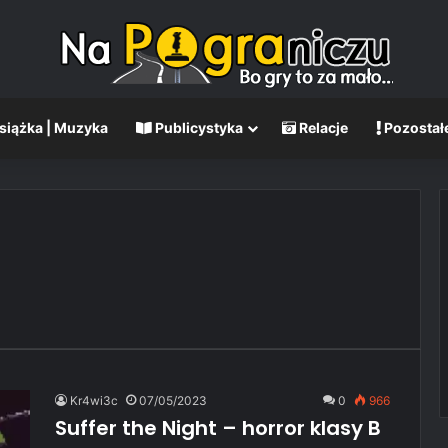
Książka | Muzyka
Publicystyka
Relacje
Pozostał
Kr4wi3c
07/05/2023
0
966
Suffer the Night – horror klasy B