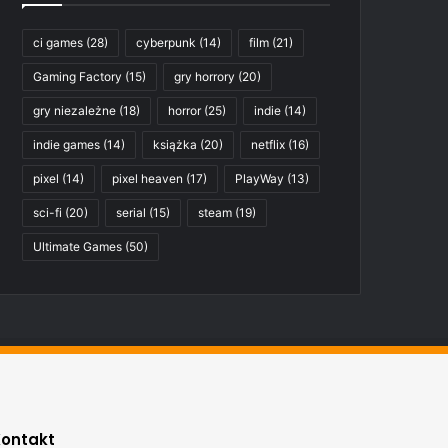
ci games
(28)
cyberpunk
(14)
film
(21)
Gaming Factory
(15)
gry horrory
(20)
gry niezależne
(18)
horror
(25)
indie
(14)
indie games
(14)
książka
(20)
netflix
(16)
pixel
(14)
pixel heaven
(17)
PlayWay
(13)
sci-fi
(20)
serial
(15)
steam
(19)
Ultimate Games
(50)
Kontakt