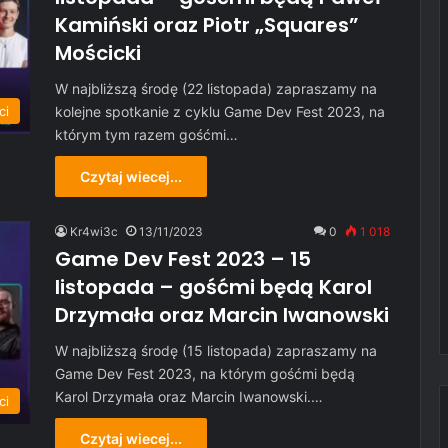
Kamiński oraz Piotr „Squares”
Mościcki
W najbliższą środę (22 listopada) zapraszamy na
kolejne spotkanie z cyklu Game Dev Fest 2023, na
ci
którym tym razem gośćmi…
Czytaj wiecej...
Kr4wi3c
13/11/2023
0
1 018
Game Dev Fest 2023 – 15
listopada – gośćmi będą Karol
Drzymała oraz Marcin Iwanowski
W najbliższą środę (15 listopada) zapraszamy na
Game Dev Fest 2023, na którym gośćmi będą
Karol Drzymała oraz Marcin Iwanowski.…
ci
Czytaj wiecej...