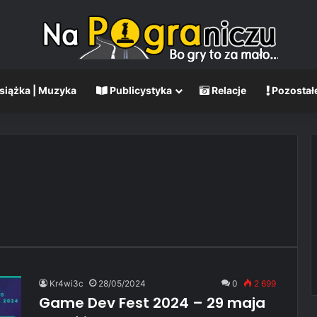
Książka | Muzyka
Publicystyka
Relacje
Pozostał
Kr4wi3c
28/05/2024
0
2 699
Game Dev Fest 2024 – 29 maja