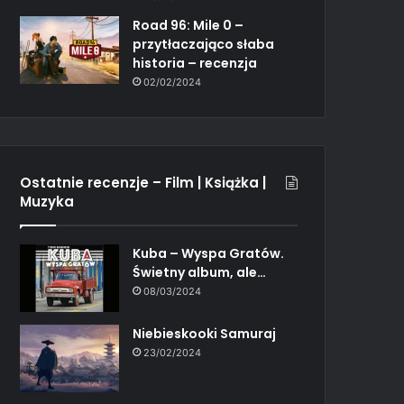
Road 96: Mile 0 –
przytłaczająco słaba
historia – recenzja
02/02/2024
Ostatnie recenzje – Film | Książka |
Muzyka
Kuba – Wyspa Gratów.
Świetny album, ale…
08/03/2024
Niebieskooki Samuraj
23/02/2024