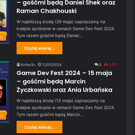
– gośćmi będą Daniel Shek oraz
Raman Chakhouski
W najbliższą środę (29 maja) zapraszamy na
kolejne spotkanie w ramach Game Dev Fest 2024.
Tym razem gośćmi będą Daniel…
ci
Czytaj wiecej...
Kr4wi3c
12/05/2024
0
2 971
Game Dev Fest 2024 – 15 maja
– gośćmi będą Marcin
Życzkowski oraz Ania Urbańska
W najbliższą środę (15 maja) zapraszamy na
kolejne spotkanie w ramach Game Dev Fest 2024.
Tym razem gośćmi będą Marcin…
ci
Czytaj wiecej...