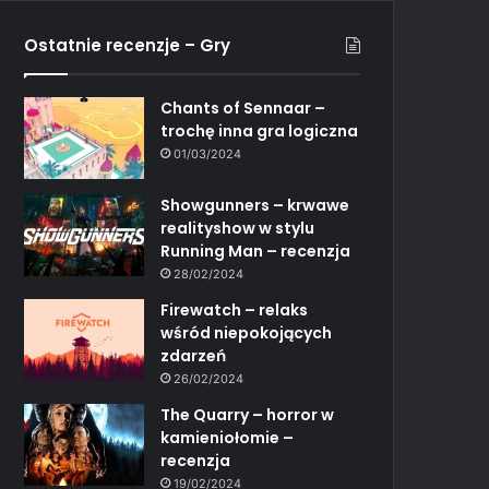
Ostatnie recenzje – Gry
Chants of Sennaar –
trochę inna gra logiczna
01/03/2024
Showgunners – krwawe
realityshow w stylu
Running Man – recenzja
28/02/2024
Firewatch – relaks
wśród niepokojących
zdarzeń
26/02/2024
The Quarry – horror w
kamieniołomie –
recenzja
19/02/2024