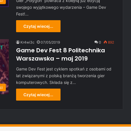
Gier „Polygon” powraca z kolejną już edycją
ci
swojego wyjątkowego wydarzenia – Game Dev
Fest!…
Czytaj wiecej...
Kr4wi3c
07/05/2019
0
892
Game Dev Fest 8 Politechnika
Warszawska – maj 2019
Game Dev Fest jest cyklem spotkań z osobami od
lat związanymi z polską branżą tworzenia gier
komputerowych. Składa się z…
ci
Czytaj wiecej...