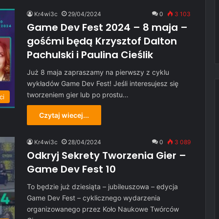
Kr4wi3c
29/04/2024
0
3 103
Game Dev Fest 2024 – 8 maja –
gośćmi będą Krzysztof Dalton
Pachulski i Paulina Cieślik
Już 8 maja zapraszamy na pierwszy z cyklu
wykładów Game Dev Fest! Jeśli interesujesz się
tworzeniem gier lub po prostu…
ci
Czytaj wiecej...
Kr4wi3c
28/04/2024
0
3 089
Odkryj Sekrety Tworzenia Gier –
Game Dev Fest 10
To będzie już dziesiąta – jubileuszowa – edycja
Game Dev Fest – cyklicznego wydarzenia
organizowanego przez Koło Naukowe Twórców