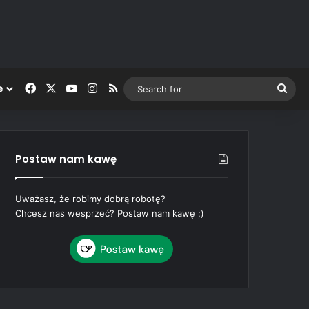
Facebook
X
YouTube
Instagram
RSS
Sea
e
for
Postaw nam kawę
Uważasz, że robimy dobrą robotę?
Chcesz nas wesprzeć? Postaw nam kawę ;)