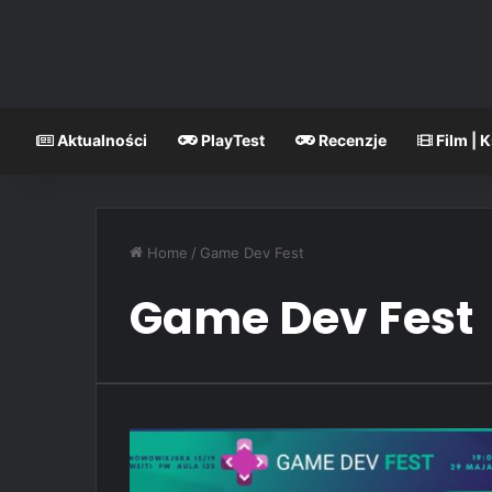
Aktualności
PlayTest
Recenzje
Film | 
Home
/
Game Dev Fest
Game Dev Fest