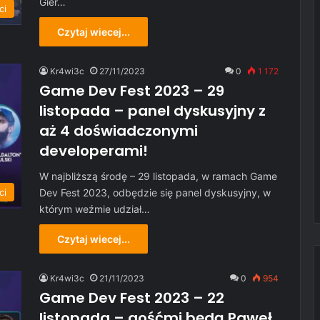
Gier…
ci
Czytaj wiecej...
Kr4wi3c
27/11/2023
0
1 172
Game Dev Fest 2023 – 29
listopada – panel dyskusyjny z
aż 4 doświadczonymi
developerami!
W najbliższą środę – 29 listopada, w ramach Game
Dev Fest 2023, odbędzie się panel dyskusyjny, w
ci
którym weźmie udział…
Czytaj wiecej...
Kr4wi3c
21/11/2023
0
954
Game Dev Fest 2023 – 22
listopada – gośćmi będą Paweł