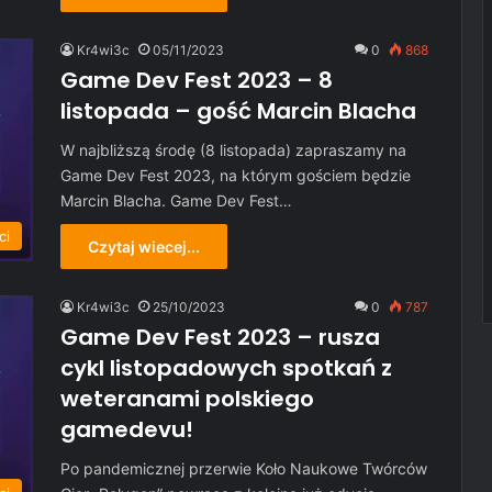
Kr4wi3c
05/11/2023
0
868
Game Dev Fest 2023 – 8
listopada – gość Marcin Blacha
W najbliższą środę (8 listopada) zapraszamy na
Game Dev Fest 2023, na którym gościem będzie
Marcin Blacha. Game Dev Fest…
ci
Czytaj wiecej...
Kr4wi3c
25/10/2023
0
787
Game Dev Fest 2023 – rusza
cykl listopadowych spotkań z
weteranami polskiego
gamedevu!
Po pandemicznej przerwie Koło Naukowe Twórców