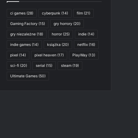
ci games
(28)
cyberpunk
(14)
film
(21)
Gaming Factory
(15)
gry horrory
(20)
gry niezależne
(18)
horror
(25)
indie
(14)
indie games
(14)
książka
(20)
netflix
(16)
pixel
(14)
pixel heaven
(17)
PlayWay
(13)
sci-fi
(20)
serial
(15)
steam
(19)
Ultimate Games
(50)