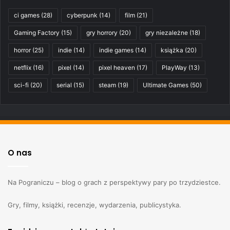
ci games
(28)
cyberpunk
(14)
film
(21)
Gaming Factory
(15)
gry horrory
(20)
gry niezależne
(18)
horror
(25)
indie
(14)
indie games
(14)
książka
(20)
netflix
(16)
pixel
(14)
pixel heaven
(17)
PlayWay
(13)
sci-fi
(20)
serial
(15)
steam
(19)
Ultimate Games
(50)
O nas
Na Pograniczu – blog o grach z perspektywy pary po trzydziestce.
Gry, filmy, książki, recenzje, wydarzenia, publicystyka.