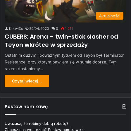
Aktualności
Kr4wi3c
29/04/2020
0
1 211
CUBERS: Arena – twin-stick slasher od
Teyon wkrótce w sprzedaży
Ostatnim dużym i poważnym tytułem od Teyon był Terminator
Resistance, przy którym bawiłem się w sumie dobrze. Tym
razem dostaniemy…
Czytaj wiecej...
Postaw nam kawę
Uważasz, że robimy dobrą robotę?
Chcesz nas wesprzeć? Postaw nam kawę ;)