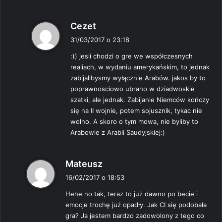
p
Cezet
i
31/03/2017 o 23:18
s
:)) jesli chodzi o gre we współczesnych
z
realiach, w wydaniu amerykańskim, to jednak
e
zabijalibysmy wyłącznie Arabów. jakos by to
:
poprawnosciowo ubrano w dziadwoskie
szatki, ale jednak. Zabijanie Niemców kończy
się na II wojnie, potem sojusznik, tykac nie
wolno. A skoro o tym mowa, nie byliby to
Arabowie z Arabii Saudyjskiej:)
p
Mateusz
i
16/02/2017 o 18:53
s
Hehe no tak, teraz to już dawno po becie i
z
emocje trochę już opadły. Jak CI się podobała
e
gra? Ja jestem bardzo zadowolony z tego co
: