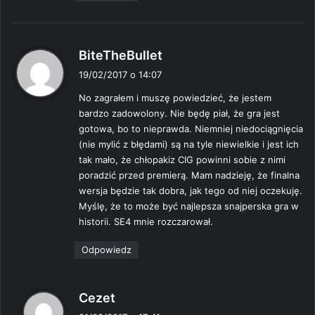
p
BiteTheBullet
i
19/02/2017 o 14:07
s
No zagrałem i muszę powiedzieć, że jestem
z
bardzo zadowolony. Nie będę piał, że gra jest
e
gotowa, bo to nieprawda. Niemniej niedociągnięcia
:
(nie mylić z błędami) są na tyle niewielkie i jest ich
tak mało, że chłopakiz CIG powinni sobie z nimi
poradzić przed premierą. Mam nadzieję, że finalna
wersja będzie tak dobra, jak tego od niej oczekuję.
Myślę, że to może być najlepsza snajperska gra w
historii. SE4 mnie rozczarował.
Odpowiedz
p
Cezet
i