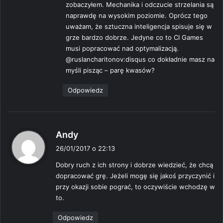
zobaczyłem. Mechanika i odczucie strzelania są
naprawdę na wysokim poziomie. Oprócz tego
uważam, że sztuczna inteligencja spisuje się w
grze bardzo dobrze. Jedyne co to CI Games
musi popracować nad optymalizacją.
@ruslancharitonov:disqus co dokładnie masz na
myśli pisząc – parę kwasów?
Odpowiedz
p
Andy
i
26/01/2017 o 22:13
s
Dobry ruch z ich strony i dobrze wiedzieć, że chcą
z
dopracować grę. Jeżeli mogę się jakoś przyczynić i
e
przy okazji sobie pograć, to oczywiście wchodzę w
:
to.
Odpowiedz