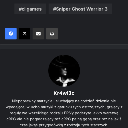
ci games
Sniper Ghost Warrior 3
Share via Email
Print
Kr4wi3c
Niepoprawny marzyciel, słuchający na codzień dziwnie nie
wpadającej w ucho muzyki z gatunku tych ostrzejszych, grający z
reguły we wszelkiego rodzaju FPS'y podszyte lekko warstwą
cRPG ale nie pogardzający też cRPG pełną gębą oraz raz na jakiś
czas jakąś przygodówką z rodzaju tych starszych.