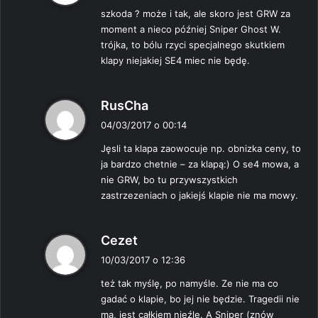
s
szkoda ? może i tak, ale skoro jest GRW za
z
moment a nieco później Sniper Ghost W.
e
trójka, to bólu rzyci specjalnego skutkiem
:
klapy niejakiej SE4 miec nie będę.
p
RusCha
i
04/03/2017 o 00:14
s
Jęsli ta klapa zaowocuje np. obnizka ceny, to
z
ja bardzo chetnie – za klapą:) O se4 mowa, a
e
nie GRW, bo tu przywszystkich
:
zastrzezeniach o jakiejś klapie nie ma mowy.
p
Cezet
i
10/03/2017 o 12:36
s
też tak myślę, po namyśle. Ze nie ma co
z
gadać o klapie, bo jej nie będzie. Tragedii nie
e
ma, jest całkiem nieźle. A Sniper (znów