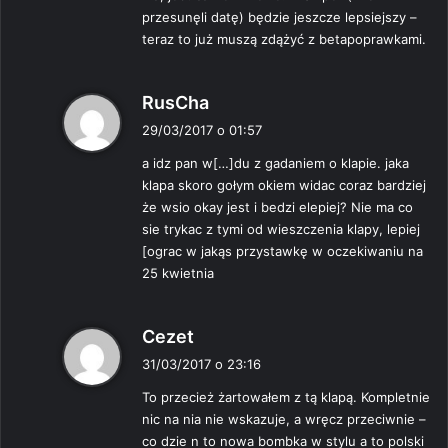
:
przesunęli datę) będzie jeszcze lepsiejszy –
teraz to już muszą zdążyć z betapoprawkami.
p
RusCha
i
29/03/2017 o 01:57
s
a idz pan w[…]du z gadaniem o klapie. jaka
z
klapa skoro gołym okiem widac coraz bardziej
e
że wsio okay jest i bedzi elepiej? Nie ma co
:
sie trykac z tymi od wieszczenia klapy, lepiej
[ograc w jakąs przystawkę w oczekiwaniu na
25 kwietnia
p
Cezet
i
31/03/2017 o 23:16
s
To przecież żartowałem z tą klapą. Kompletnie
z
nic na nia nie wskazuje, a wręcz przeciwnie –
e
co dzie n to nowa bombka w stylu a to polski
: