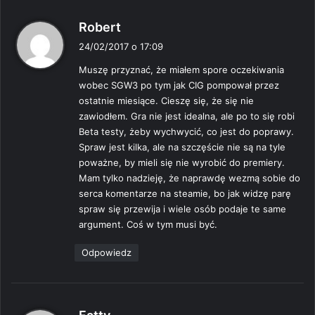
p
Robert
i
24/02/2017 o 17:09
s
Muszę przyznać, że miałem spore oczekiwania
z
wobec SGW3 po tym jak CIG pompował przez
e
ostatnie miesiące. Cieszę się, że się nie
:
zawiodłem. Gra nie jest idealna, ale po to się robi
Beta testy, żeby wychwycić, co jest do poprawy.
Spraw jest kilka, ale na szczęście nie są na tyle
poważne, by mieli się nie wyrobić do premiery.
Mam tylko nadzieję, że naprawdę wezmą sobie do
serca komentarze na steamie, bo jak widzę parę
spraw się przewija i wiele osób podaje te same
argument. Coś w tym musi być.
Odpowiedz
p