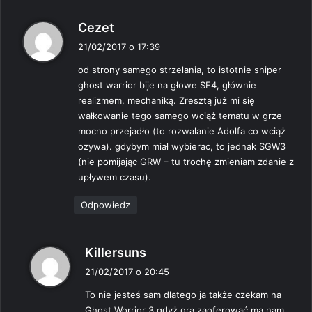
p
Cezet
i
21/02/2017 o 17:39
s
od strony samego strzelania, to istotnie sniper
z
ghost warrior bije na głowe SE4, głównie
e
realizmem, mechaniką. Zresztą już mi się
:
wałkowanie tego samego wciąż tematu w grze
mocno przejadło (to rozwalanie Adolfa co wciąż
ozywa). gdybym miał wybierac, to jednak SGW3
(nie pomijając GRW – tu trochę zmieniam zdanie z
upływem czasu).
Odpowiedz
p
Killersuns
i
21/02/2017 o 20:45
s
To nie jesteś sam dlatego ja także czekam na
z
Ghost Worrior 3 gdyż gra zaoferować ma nam