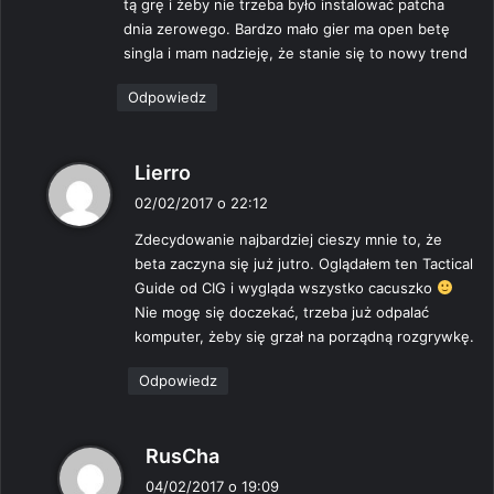
tą grę i żeby nie trzeba było instalować patcha
dnia zerowego. Bardzo mało gier ma open betę
singla i mam nadzieję, że stanie się to nowy trend
Odpowiedz
p
Lierro
i
02/02/2017 o 22:12
s
Zdecydowanie najbardziej cieszy mnie to, że
z
beta zaczyna się już jutro. Oglądałem ten Tactical
e
Guide od CIG i wygląda wszystko cacuszko
:
Nie mogę się doczekać, trzeba już odpalać
komputer, żeby się grzał na porządną rozgrywkę.
Odpowiedz
p
RusCha
i
04/02/2017 o 19:09