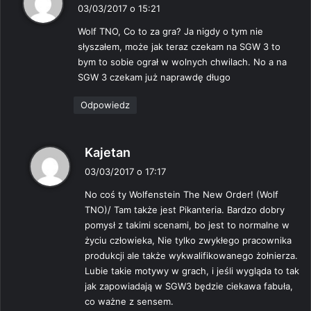
i
03/03/2017 o 15:21
s
Wolf TNO, Co to za gra? Ja nigdy o tym nie
z
słyszałem, może jak teraz czekam na SGW 3 to
e
bym to sobie ograł w wolnych chwilach. No a na
:
SGW 3 czekam już naprawdę długo
Odpowiedz
p
Kajetan
i
03/03/2017 o 17:17
s
No coś ty Wolfenstein The New Order! (Wolf
z
TNO)/ Tam także jest Pikanteria. Bardzo dobry
e
pomysł z takimi scenami, bo jest to normalne w
:
życiu człowieka, Nie tylko zwykłego pracownika
produkcji ale także wykwalifikowanego żołnierza.
Lubie takie motywy w grach, i jeśli wygląda to tak
jak zapowiadają w SGW3 będzie ciekawa fabuła,
co ważne z sensem.