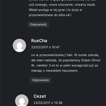
e
coś nowego, nowe otoczenie, otwarty świat.
:
Widać postęp w tej grze i to duży w
przeciwieństwie do elita v4:(
Odpowiedz
p
RusCha
i
23/02/2017 o 10:47
s
no w przeciwieństwie;) fakt. W sumie szkoda,
z
ale mam nadzieje, że poprawiony Sniper Ghost
e
W.. namber 3 mi to w pełni wynagrodzi już za
:
miesiąc z niewielkim haczykiem.
Odpowiedz
p
Cezet
i
23/02/2017 o 15:38