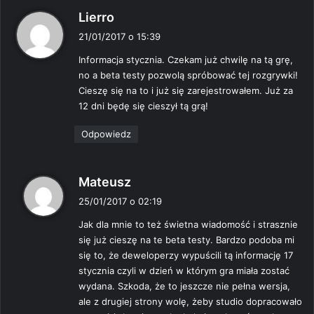
p
Lierro
i
21/01/2017 o 15:39
s
Informacja stycznia. Czekam już chwilę na tą grę,
z
no a beta testy pozwolą spróbować tej rozgrywki!
e
Cieszę się na to i już się zarejestrowałem. Już za
:
12 dni będę się cieszył tą grą!
Odpowiedz
p
Mateusz
i
25/01/2017 o 02:19
s
Jak dla mnie to też świetna wiadomość i strasznie
z
się już cieszę na te beta testy. Bardzo podoba mi
e
się to, że deweloperzy wypuścili tą informację 17
:
stycznia czyli w dzień w którym gra miała zostać
wydana. Szkoda, że to jeszcze nie pełna wersja,
ale z drugiej strony wolę, żeby studio dopracowało