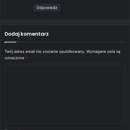
Odpowiedz
Dodaj komentarz
Twój adres email nie zostanie opublikowany.
Wymagane pola są
oznaczone
*
K
o
m
e
n
t
a
r