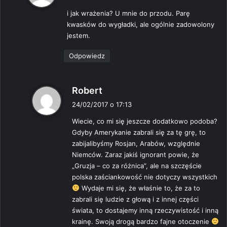
s
i jak wrażenia? U mnie do przodu. Parę
z
kwasków do wygładki, ale ogólnie zadowolony
e
jestem.
:
Odpowiedz
p
Robert
i
24/02/2017 o 17:13
s
Wiecie, co mi się jeszcze dodatkowo podoba?
z
Gdyby Amerykanie zabrali się za tę grę, to
e
zabijalibyśmy Rosjan, Arabów, względnie
:
Niemców. Zaraz jakiś ignorant powie, że
„Gruzja – co za różnica”, ale na szczęście
polska zaściankowość nie dotyczy wszystkich
Wydaje mi się, że właśnie to, że za to
zabrali się ludzie z głową i z innej części
świata, to dostajemy inną rzeczywistość i inną
krainę. Swoją drogą bardzo fajne otoczenie