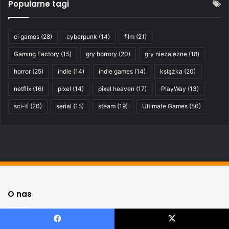
Popularne tagi
ci games
(28)
cyberpunk
(14)
film
(21)
Gaming Factory
(15)
gry horrory
(20)
gry niezależne
(18)
horror
(25)
indie
(14)
indie games
(14)
książka
(20)
netflix
(16)
pixel
(14)
pixel heaven
(17)
PlayWay
(13)
sci-fi
(20)
serial
(15)
steam
(19)
Ultimate Games
(50)
O nas
Na Pograniczu – blog o grach z perspektywy pary po trzydziestce.