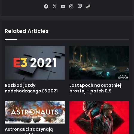
Fa
X
Yo
Ins
Tw
Ste
ce
uT
tag
itc
am
bo
ub
ra
h
ok
e
m
Related Articles
Rozkład jazdy
Last Epoch na ostatniej
nadchodzącego E3 2021
prostej – patch 0.9
Astronauci zaczynają