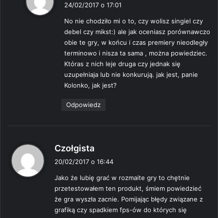
i
24/02/2017 o 17:01
s
No nie chodziło mi o to, czy wolisz singiel czy
z
debel czy mikst:) ale jak oceniasz porównawczo
e
obie te gry, w końcu i czas premiery nieodległy
:
terminowo i nisza ta sama , można powiedziec.
Któras z nich leje druga czy jednak się
uzupełniaja lub nie konkurują. jak jest, panie
Kolonko, jak jest?
Odpowiedz
p
Czołgista
i
20/02/2017 o 16:44
s
Jako że lubię grać w rozmaite gry to chętnie
z
przetestowałem ten produkt, śmiem powiedzieć
e
że gra wyszła zacnie. Pomijając błędy związane z
:
grafiką czy spadkiem fps-ów do których się