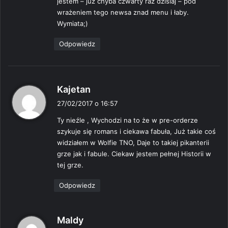
jestem – juz chyba czwarty raz dzisiaj – pod
z
wrażeniem tego newsa znad menu i łaby.
e
Wymiata;)
:
Odpowiedz
p
Kajetan
i
27/02/2017 o 16:57
s
Ty nieźle , Wychodzi na to że w pre-orderze
z
szykuje się romans i ciekawa fabuła, Już takie coś
e
widziałem w Wolfie TNO, Daje to takiej pikanterii
:
grze jak i fabule. Ciekaw jestem pełnej Historii w
tej grze.
Odpowiedz
p
Maldy