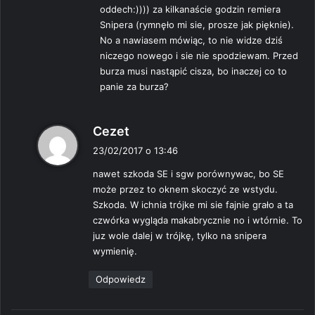
oddech:)))) za kilkanaście godzin remiera
Snipera (rymnęło mi sie, prosze jak pięknie).
No a nawiasem mówiąc, to nie widze dziś
niczego nowego i sie nie spodziewam. Przed
burza musi nastąpić cisza, bo inaczej co to
panie za burza?
p
Cezet
i
23/02/2017 o 13:46
s
nawet szkoda SE i sgw porównywac, bo SE
z
może przez to oknem skoczyć ze wstydu.
e
Szkoda. W ichnia trójke mi sie fajnie grało a ta
:
czwórka wygląda makabrycznie no i wtórnie. To
juz wole dalej w trójkę, tylko na snipera
wymienię.
Odpowiedz