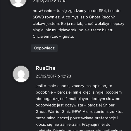
21/02/2017 o 17:41
s
no własnie – tu się zgadzamy co do SE4, i co do
z
SGW3 równiez. A co myślisz o Ghost Recon?
e
ciekaw jestem. Bo ja na tak, choć wolałbym lepszy
:
singiel niż multiplayerek. no ale rzecz biustu.
Chciałem rzec – gustu.
Odpowiedz
p
RusCha
i
23/02/2017 o 12:23
s
jeśli o mnie chodzi, znaczy maj opinion, to
z
podobnie – bardziej mnie kręci singiel (coopem
e
nie pogardzę) niż multiplayer. Jednym słowem
:
odpowiedź jest oczywista – bardziej Sniper
Ghost Warrior 3 niz GRW. Ale rozumiem, ze ktos
moze miec inaczej poustawiane preferencje i
kłócić się nie zamierzam. Przynajmniej do
kwietnia. Później to się zobaczy, ale jeśli sniper