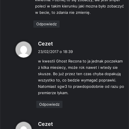
poleci w takim kierunku jaki mozna było zobaczyć
w becie, to zdania nie zmienię.
Odpowiedz
p
Cezet
i
23/02/2017 o 18:39
s
w kwestii Ghost Recona to ja jednak poczekam
z
z kilka miesiecy, może rok nawet i wtedy sie
e
skusze. Bo już przez ten czas chyba dopakują
:
wszystko to, co bedzie wymagać poprawki.
Natomiast sgw3 to prawdopodobnie od razu po
premierze łykam.
Odpowiedz
p
Cezet