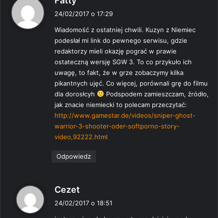
Fatty
i
24/02/2017 o 17:29
s
Wiadomość z ostatniej chwili. Kuzyn z Niemiec
z
podesłał mi link do pewnego serwisu, gdzie
e
redaktorzy mieli okazję pograć w prawie
:
ostateczną wersję SGW 3. To co przykuło ich
uwagę, to fakt, że w grze zobaczymy kilka
pikantnych ujęć. Co więcej, porównali grę do filmu
dla dorosłcyh
Podspodem zamieszczam, źródło,
jak znacie niemiecki to polecam przeczytać:
http://www.gamestar.de/videos/sniper-ghost-
warrior-3-shooter-oder-softporno-story-
video,92222.html
Odpowiedz
p
Cezet
i
24/02/2017 o 18:51
s