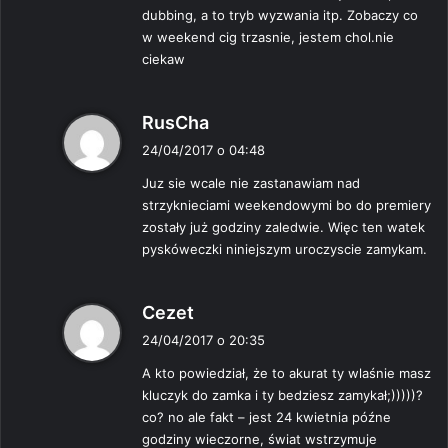
dubbing, a to tryb wyzwania itp. Zobaczy co
w weekend cig trzasnie, jestem chol.nie
ciekaw
p
RusCha
i
24/04/2017 o 04:48
s
Juz sie wcale nie zastanawiam nad
z
strzyknieciami weekendowymi bo do premiery
e
zostały już godziny zaledwie. Więc ten watek
:
pyskóweczki niniejszym uroczyscie zamykam.
p
Cezet
i
24/04/2017 o 20:35
s
A kto powiedział, że to akurat ty wlaśnie masz
z
kluczyk do zamka i ty bedziesz zamykał;)))))?
e
co? no ale fakt – jest 24 kwietnia późne
:
godziny wieczorne, świat wstrzymuje