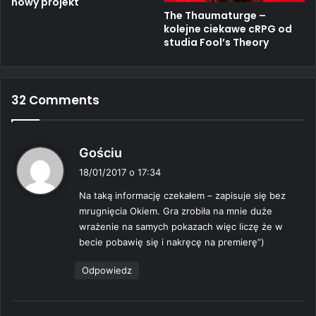
nowy projekt
The Thaumaturge –
kolejne ciekawe cRPG od
studia Fool’s Theory
32 Comments
p
Gościu
i
18/01/2017 o 17:34
s
Na taką informację czekałem – zapisuje się bez
z
mrugnięcia Okiem. Gra zrobiła na mnie duże
e
wrażenie na samych pokazach więc liczę że w
:
becie pobawię się i nakręcę na premierę”)
Odpowiedz