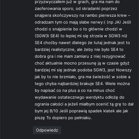
przyzwyczaiłem już w grach, gra ma nam do
zaoferowania sporo, od skradanki poprzez
snajpera skończywszy na rambo pierwsza krew –
odradzam tym co mają słabe nerwy:( (np JA) Jeśli
chodzi o snajpienie bo o to głównie chodzi w
(SGW3i SE4) to lepiej mi się strzela w SGW3 niż
SE4 choćby nawet dlatego że tutaj jednak jest to
bardziej realistyczne, ale żeby nie było SE4 to
dobra gra i nie mam zamiaru z niej rezygnować
choć aktualnie mocno przesunę ją w czasie gdyż
bardziej mi się jednak podoba SGW3, jest Nowszy
jak by to nie brzmiało, gra ma świeżość w sobie a
tego chyba najbardziej brakuje SE4. Wiele można
by napisać co na plus a co na minus choć
wydawanie ostatecznego werdyktu odłożę do
ogrania całości a jeżeli miałbym ocenić tą grę to dał
bym jej 8/10 Jeśli poprawią spadek klatek ale jak
piszę To dopiero po pełniaku.
Odpowiedz