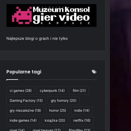
Najlepsze blogi o grach i nie tylko
Popularne tagi
ci games
(28)
cyberpunk
(14)
film
(21)
Gaming Factory
(15)
gry horrory
(20)
gry niezależne
(18)
horror
(25)
indie
(14)
indie games
(14)
książka
(20)
netflix
(16)
pixel
(14)
pixel heaven
(17)
PlayWay
(13)