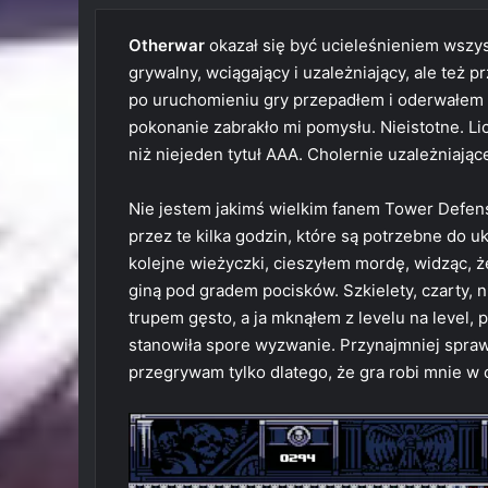
Otherwar
okazał się być ucieleśnieniem wszys
grywalny, wciągający i uzależniający, ale też 
po uruchomieniu gry przepadłem i oderwałem s
pokonanie zabrakło mi pomysłu. Nieistotne. Lic
niż niejeden tytuł AAA. Cholernie uzależniają
Nie jestem jakimś wielkim fanem
Tower Defen
przez te kilka godzin, które są potrzebne do 
kolejne wieżyczki, cieszyłem mordę, widząc, ż
giną pod gradem pocisków. Szkielety, czarty, ni
trupem gęsto, a ja mknąłem z levelu na level,
stanowiła spore wyzwanie. Przynajmniej spraw
przegrywam tylko dlatego, że gra robi mnie w ci