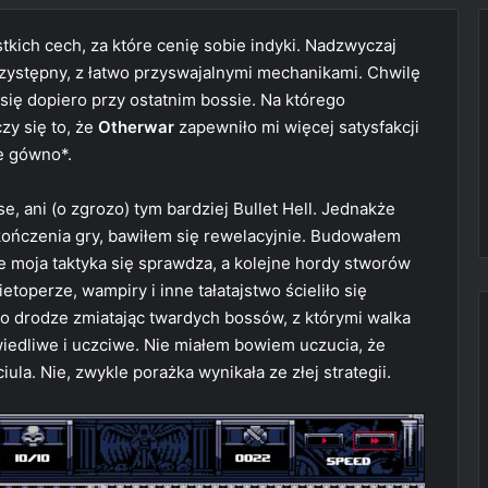
tkich cech, za które cenię sobie indyki. Nadzwyczaj
przystępny, z łatwo przyswajalnymi mechanikami. Chwilę
ię dopiero przy ostatnim bossie. Na którego
zy się to, że
Otherwar
zapewniło mi więcej satysfakcji
ce gówno*.
se
, ani (o zgrozo) tym bardziej
Bullet Hell
. Jednakże
ukończenia gry, bawiłem się rewelacyjnie. Budowałem
e moja taktyka się sprawdza, a kolejne hordy stworów
etoperze, wampiry i inne tałatajstwo ścieliło się
 po drodze zmiatając twardych bossów, z którymi walka
iedliwe i uczciwe. Nie miałem bowiem uczucia, że
ula. Nie, zwykle porażka wynikała ze złej strategii.