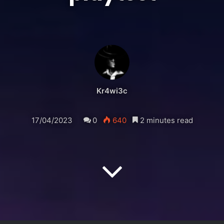
Kr4wi3c
17/04/2023
0
640
2 minutes read