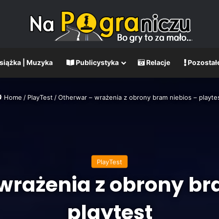
Książka | Muzyka
Publicystyka
Relacje
Pozostał
Home
/
PlayTest
/
Otherwar – wrażenia z obrony bram niebios – playte
PlayTest
wrażenia z obrony br
playtest