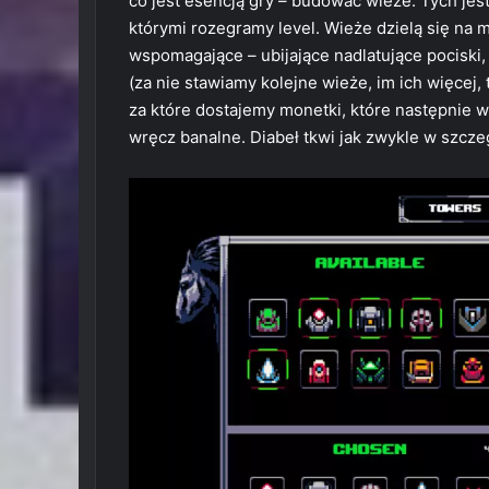
co jest esencją gry – budować wieże. Tych je
którymi rozegramy level. Wieże dzielą się na 
wspomagające – ubijające nadlatujące pocisk
(za nie stawiamy kolejne wieże, im ich więcej, t
za które dostajemy monetki, które następnie w
wręcz banalne. Diabeł tkwi jak zwykle w szcze