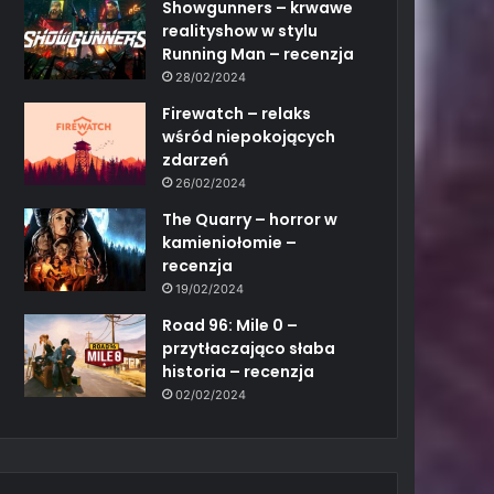
Showgunners – krwawe
realityshow w stylu
Running Man – recenzja
28/02/2024
Firewatch – relaks
wśród niepokojących
zdarzeń
26/02/2024
The Quarry – horror w
kamieniołomie –
recenzja
19/02/2024
Road 96: Mile 0 –
przytłaczająco słaba
historia – recenzja
02/02/2024