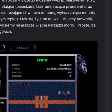
st 10 rodzai – z czego możemy wybrać maksymalnie 5 z
miotające (pociskami, laserami, rażące prundem) oraz
i, zamrażające chwilowo demony, wytwarzające monety
ym lepiej). I tak się żyje na tej wsi. Ubijamy potworki,
ydajemy na jeszcze więcej narządzi mordu. Proste, ba,
gółach.