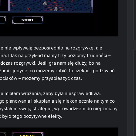
óre nie wpływają bezpośrednio na rozgrywkę, ale
mna. I tak na przykład mamy trzy poziomy trudności –
zas rozgrywki. Jeśli gra nam się dłuży, bo na
żami i jedyne, co możemy robić, to czekać i podziwiać,
pocisków – możemy przyspieszyć czas.
nie miałem wrażenia, żeby była niesprawiedliwa.
go planowania i skupiania się niekoniecznie na tym co
emyślałem swoją strategię, wprowadziłem do niej zmiany
 było tego pozytywne efekty.