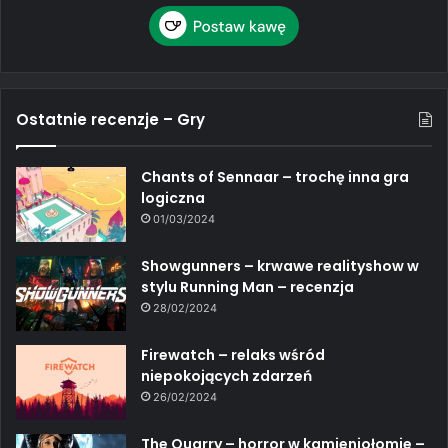
Ostatnie recenzje – Gry
Chants of Sennaar – trochę inna gra
logiczna
01/03/2024
Showgunners – krwawe realityshow w
stylu Running Man – recenzja
28/02/2024
Firewatch – relaks wśród
niepokojących zdarzeń
26/02/2024
The Quarry – horror w kamieniołomie –