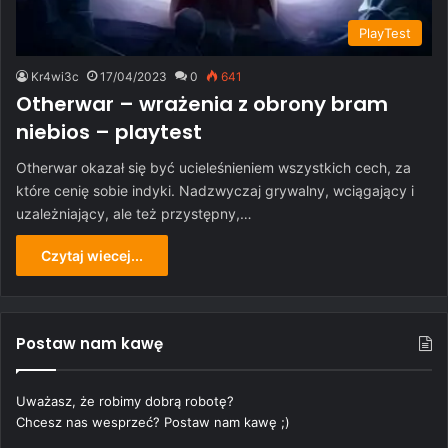
PlayTest
Kr4wi3c
17/04/2023
0
641
Otherwar – wrażenia z obrony bram
niebios – playtest
Otherwar okazał się być ucieleśnieniem wszystkich cech, za
które cenię sobie indyki. Nadzwyczaj grywalny, wciągający i
uzależniający, ale też przystępny,…
Czytaj wiecej...
Postaw nam kawę
Uważasz, że robimy dobrą robotę?
Chcesz nas wesprzeć? Postaw nam kawę ;)