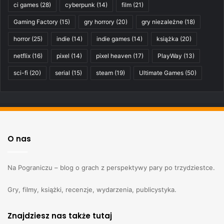
ci games
(28)
cyberpunk
(14)
film
(21)
Gaming Factory
(15)
gry horrory
(20)
gry niezależne
(18)
horror
(25)
indie
(14)
indie games
(14)
książka
(20)
netflix
(16)
pixel
(14)
pixel heaven
(17)
PlayWay
(13)
sci-fi
(20)
serial
(15)
steam
(19)
Ultimate Games
(50)
O nas
Na Pograniczu – blog o grach z perspektywy pary po trzydziestce.
Gry, filmy, książki, recenzje, wydarzenia, publicystyka.
Znajdziesz nas także tutaj