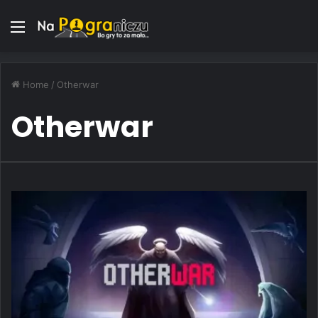
Menu
Home
/
Otherwar
Otherwar