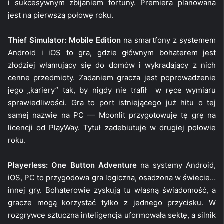
i sukcesywnym zbijaniem fortuny. Premiera planowana
jest na pierwszą połowę roku.
Thief Simulator: Mobile Edition
na smartfony z systemem
Android i iOS to gra, gdzie głównym bohaterem jest
złodziej włamujący się do domów i wykradający z nich
cenne przedmioty. Zadaniem gracza jest poprowadzenie
jego „kariery” tak, by nigdy nie trafił w ręce wymiaru
sprawiedliwości. Gra to port istniejącego już hitu o tej
samej nazwie na PC — Moonlit przygotowuje tę grę na
licencji od PlayWay. Tytuł zadebiutuje w drugiej połowie
roku.
Playerless: One Button Adventure
na systemy Android,
iOS, PC to przygodowa gra logiczna, osadzona w świecie…
innej gry. Bohaterowie zyskują tu własną świadomość, a
gracze mogą korzystać tylko z jednego przycisku. W
rozgrywce sztuczna inteligencja uformowała sektę, a silnik