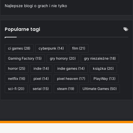
Najlepsze blogi o grach i nie tylko
Popularne tagi
ci games
(28)
cyberpunk
(14)
film
(21)
Gaming Factory
(15)
gry horrory
(20)
gry niezależne
(18)
horror
(25)
indie
(14)
indie games
(14)
książka
(20)
netflix
(16)
pixel
(14)
pixel heaven
(17)
PlayWay
(13)
sci-fi
(20)
serial
(15)
steam
(19)
Ultimate Games
(50)