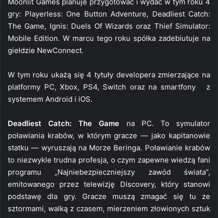
Moonlit Games planuje przygotować i wydać w tym roku 4
gry: Playerless: One Button Adventure, Deadliest Catch:
The Game, Ignis: Duels Of Wizards oraz Thief Simulator:
Mobile Edition. W marcu tego roku spółka zadebiutuje na
giełdzie NewConnect.
W tym roku ukażą się 4 tytuły developera zmierzające na
platformy PC, Xbox, PS4, Switch oraz na smartfony z
systemem Android i iOS.
Deadliest Catch: The Game
na PC. To symulator
poławiania krabów, w którym gracze — jako kapitanowie
statku — wyruszają na Morze Beringa. Poławianie krabów
to niezwykle trudna profesja, o czym zapewne wiedzą fani
programu „Najniebezpieczniejszy zawód świata”,
emitowanego przez telewizję Discovery, który stanowi
podstawę dla gry. Gracze muszą zmagać się tu ze
sztormami, walką z czasem, mierzeniem złowionych sztuk