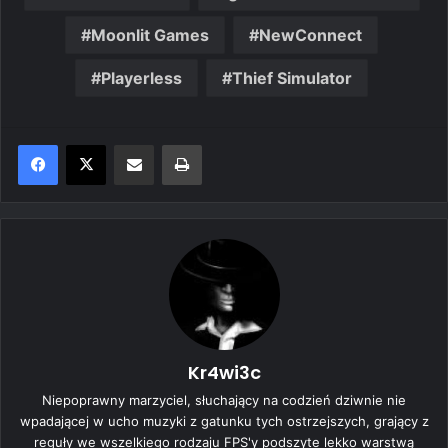
Moonlit Games
NewConnect
Playerless
Thief Simulator
Share via Email
Print
Kr4wi3c
Niepoprawny marzyciel, słuchający na codzień dziwnie nie
wpadającej w ucho muzyki z gatunku tych ostrzejszych, grający z
reguły we wszelkiego rodzaju FPS'y podszyte lekko warstwą