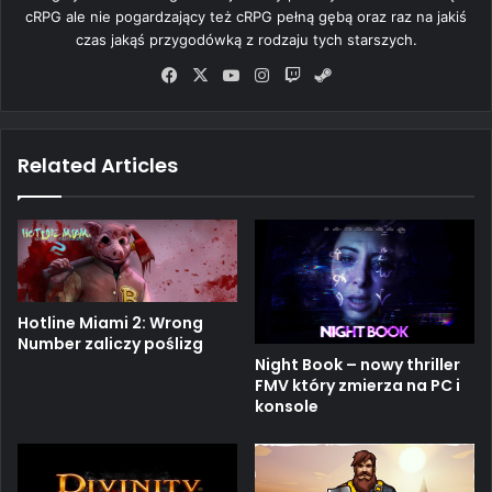
cRPG ale nie pogardzający też cRPG pełną gębą oraz raz na jakiś
czas jakąś przygodówką z rodzaju tych starszych.
Fa
X
Yo
Ins
Tw
Ste
ce
uT
tag
itc
am
bo
ub
ra
h
ok
e
m
Related Articles
Hotline Miami 2: Wrong
Number zaliczy poślizg
Night Book – nowy thriller
FMV który zmierza na PC i
konsole