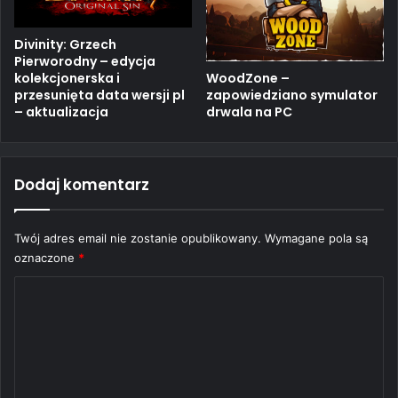
Divinity: Grzech
Pierworodny – edycja
WoodZone –
kolekcjonerska i
zapowiedziano symulator
przesunięta data wersji pl
drwala na PC
– aktualizacja
Dodaj komentarz
Twój adres email nie zostanie opublikowany.
Wymagane pola są
oznaczone
*
K
o
m
e
n