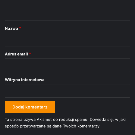
t
a
r
Nazwa
*
z
*
Adres email
*
Witryna internetowa
Ta strona używa Akismet do redukcji spamu.
Dowiedz się, w jaki
sposób przetwarzane są dane Twoich komentarzy.