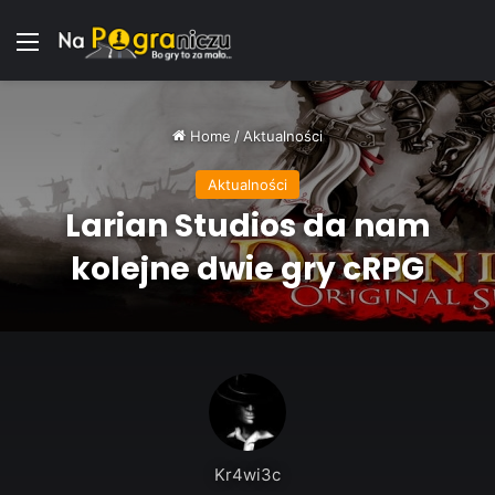
Menu
Home
/
Aktualności
Aktualności
Larian Studios da nam
kolejne dwie gry cRPG
Kr4wi3c