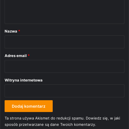
n
t
a
r
Nazwa
*
z
*
Adres email
*
Witryna internetowa
Ta strona używa Akismet do redukcji spamu.
Dowiedz się, w jaki
sposób przetwarzane są dane Twoich komentarzy.