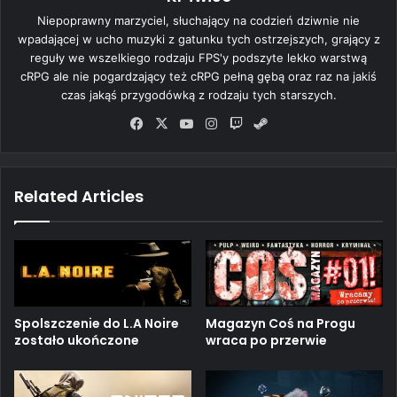
Niepoprawny marzyciel, słuchający na codzień dziwnie nie
wpadającej w ucho muzyki z gatunku tych ostrzejszych, grający z
reguły we wszelkiego rodzaju FPS'y podszyte lekko warstwą
cRPG ale nie pogardzający też cRPG pełną gębą oraz raz na jakiś
czas jakąś przygodówką z rodzaju tych starszych.
Fa
X
Yo
Ins
Tw
Ste
ce
uT
tag
itc
am
bo
ub
ra
h
ok
e
m
Related Articles
Spolszczenie do L.A Noire
Magazyn Coś na Progu
zostało ukończone
wraca po przerwie