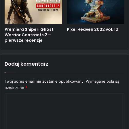
Premiera Sniper: Ghost
Pixel Heaven 2022 vol. 10
Warrior Contracts 2 –
pierwsze recenzje
Dodaj komentarz
Twój adres email nie zostanie opublikowany.
Wymagane pola są
oznaczone
*
K
o
m
e