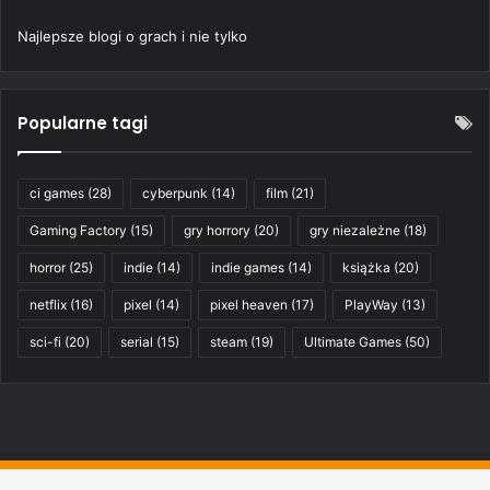
Najlepsze blogi o grach i nie tylko
Popularne tagi
ci games
(28)
cyberpunk
(14)
film
(21)
Gaming Factory
(15)
gry horrory
(20)
gry niezależne
(18)
horror
(25)
indie
(14)
indie games
(14)
książka
(20)
netflix
(16)
pixel
(14)
pixel heaven
(17)
PlayWay
(13)
sci-fi
(20)
serial
(15)
steam
(19)
Ultimate Games
(50)