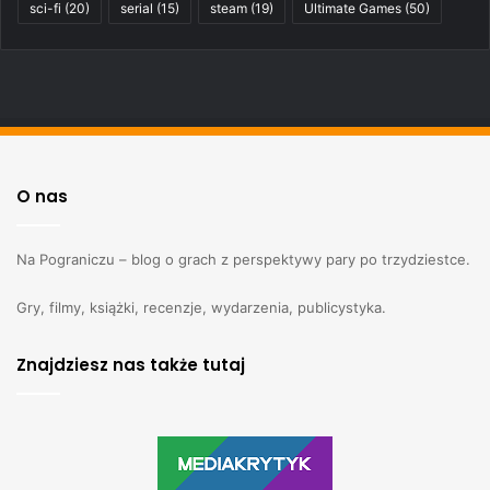
sci-fi
(20)
serial
(15)
steam
(19)
Ultimate Games
(50)
O nas
Na Pograniczu – blog o grach z perspektywy pary po trzydziestce.
Gry, filmy, książki, recenzje, wydarzenia, publicystyka.
Znajdziesz nas także tutaj