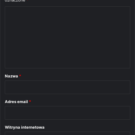
K
o
m
e
n
t
a
r
Nazwa
*
z
*
Adres email
*
Witryna internetowa