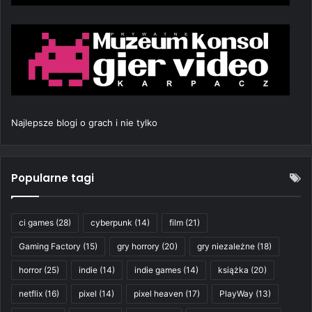
Najlepsze blogi o grach i nie tylko
Popularne tagi
ci games
(28)
cyberpunk
(14)
film
(21)
Gaming Factory
(15)
gry horrory
(20)
gry niezależne
(18)
horror
(25)
indie
(14)
indie games
(14)
książka
(20)
netflix
(16)
pixel
(14)
pixel heaven
(17)
PlayWay
(13)