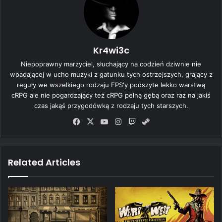
Kr4wi3c
Niepoprawny marzyciel, słuchający na codzień dziwnie nie
wpadającej w ucho muzyki z gatunku tych ostrzejszych, grający z
reguły we wszelkiego rodzaju FPS'y podszyte lekko warstwą
cRPG ale nie pogardzający też cRPG pełną gębą oraz raz na jakiś
czas jakąś przygodówką z rodzaju tych starszych.
Fa
X
Yo
Ins
Tw
Ste
ce
uT
tag
itc
am
bo
ub
ra
h
ok
e
m
Related Articles