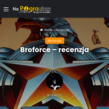
Menu
Home
/
Recenzje
Recenzje
Broforce – recenzja
Kr4wi3c