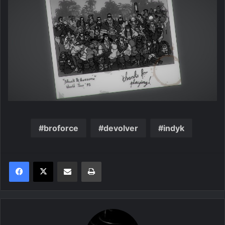
broforce
devolver
indyk
Share via Email
Print