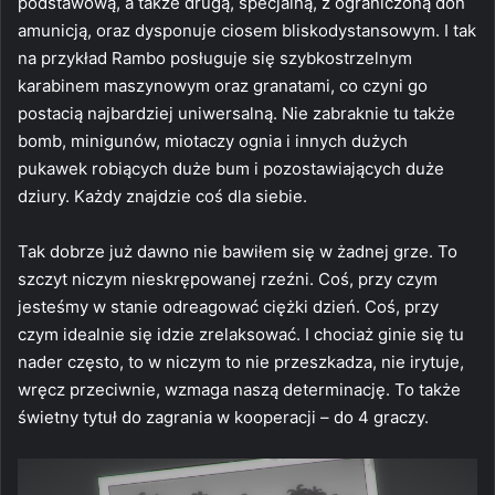
podstawową, a także drugą, specjalną, z ograniczoną doń
amunicją, oraz dysponuje ciosem bliskodystansowym. I tak
na przykład Rambo posługuje się szybkostrzelnym
karabinem maszynowym oraz granatami, co czyni go
postacią najbardziej uniwersalną. Nie zabraknie tu także
bomb, minigunów, miotaczy ognia i innych dużych
pukawek robiących duże bum i pozostawiających duże
dziury. Każdy znajdzie coś dla siebie.
Tak dobrze już dawno nie bawiłem się w żadnej grze. To
szczyt niczym nieskrępowanej rzeźni. Coś, przy czym
jesteśmy w stanie odreagować ciężki dzień. Coś, przy
czym idealnie się idzie zrelaksować. I chociaż ginie się tu
nader często, to w niczym to nie przeszkadza, nie irytuje,
wręcz przeciwnie, wzmaga naszą determinację. To także
świetny tytuł do zagrania w kooperacji – do 4 graczy.