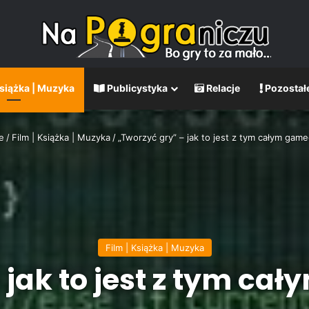
Książka | Muzyka
Publicystyka
Relacje
Pozostał
e
/
Film | Książka | Muzyka
/
„Tworzyć gry” – jak to jest z tym całym ga
Film | Książka | Muzyka
 jak to jest z tym 