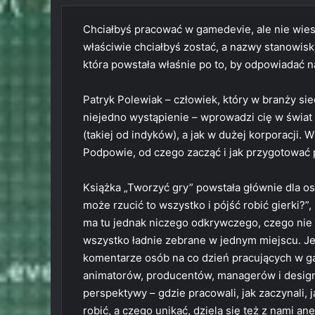
Chciałbyś pracować w gamedevie, ale nie wiesz
właściwie chciałbyś zostać, a nazwy stanowisk 
która powstała właśnie po to, by odpowiadać n
Patryk Polewiak – człowiek, który w branży sie
niejedno wystąpienie – wprowadzi cię w świat
(takiej od indyków), a jak w dużej korporacji. W
Podpowie, od czego zacząć i jak przygotować po
Książka „Tworzyć gry” powstała głównie dla o
może rzucić to wszystko i pójść robić gierki?”,
ma tu jednak niczego odkrywczego, czego nie z
wszystko ładnie zebrane w jednym miejscu. Je
komentarze osób na co dzień pracujących w ga
animatorów, producentów, managerów i designe
perspektywy – gdzie pracowali, jak zaczynali,
robić, a czego unikać, dzielą się też z nami an