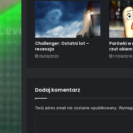
Parówki w 
Challenger: Ostatni lot –
rzut okiem
recenzja
17/09/2016
25/09/2020
Dodaj komentarz
Twój adres email nie zostanie opublikowany.
Wymaga
K
o