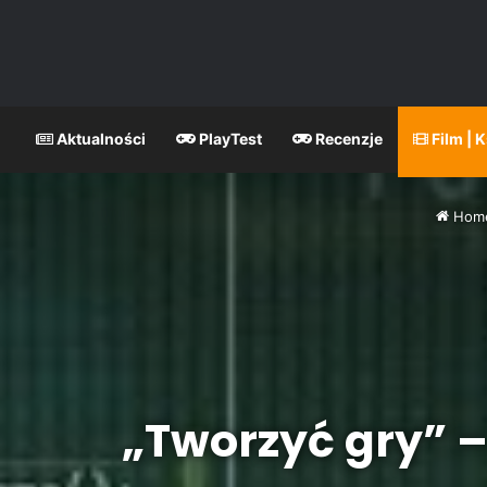
Aktualności
PlayTest
Recenzje
Film | 
Hom
„Tworzyć gry” –