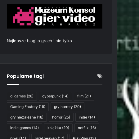
Najlepsze blogi o grach i nie tylko
Popularne tagi
ci games
(28)
cyberpunk
(14)
film
(21)
Gaming Factory
(15)
gry horrory
(20)
gry niezależne
(18)
horror
(25)
indie
(14)
indie games
(14)
książka
(20)
netflix
(16)
pixel
(14)
pixel heaven
(17)
PlayWay
(13)