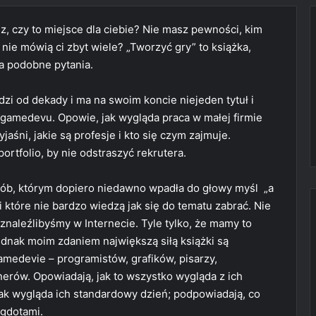
, czy to miejsce dla ciebie? Nie masz pewności, kim
nie mówią ci zbyt wiele? „Tworzyć gry” to książka,
a podobne pytania.
dzi od dekady i ma na swoim koncie niejeden tytuł i
 gamedevu. Opowie, jak wygląda praca w małej firmie
yjaśni, jakie są profesje i kto się czym zajmuje.
rtfolio, by nie odstraszyć rekrutera.
sób, którym dopiero niedawno wpadła do głowy myśl „a
 i które nie bardzo wiedzą jak się do tematu zabrać. Nie
naleźlibyśmy w Internecie. Tyle tylko, że mamy to
dnak moim zdaniem największą siłą książki są
medevie – programistów, grafików, pisarzy,
rów. Opowiadają, jak to wszystko wygląda z ich
 jak wygląda ich standardowy dzień; podpowiadają, co
egdotami.