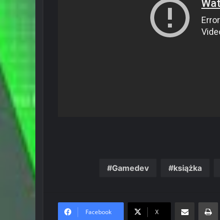
Gamedev
książka
Share via Email
Prin
Facebook
X