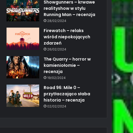
Showgunners – krwawe
realityshow w stylu
Running Man – recenzja
28/02/2024
Firewatch – relaks
wśród niepokojących
zdarzeń
26/02/2024
The Quarry – horror w
kamieniołomie –
recenzja
19/02/2024
Road 96: Mile 0 –
przytłaczająco słaba
historia – recenzja
02/02/2024