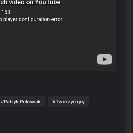
Patryk Polewiak
Tworzyć gry
t