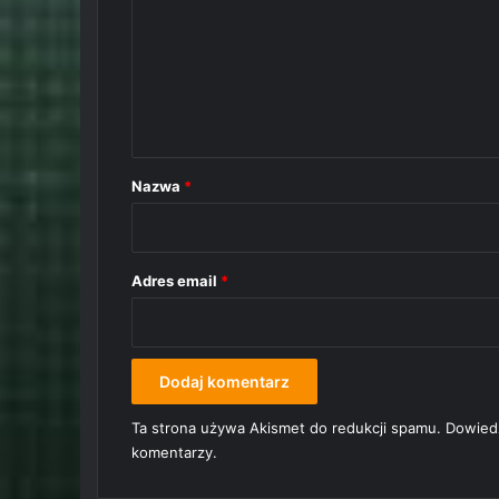
m
e
n
t
a
r
Nazwa
*
z
*
Adres email
*
Ta strona używa Akismet do redukcji spamu.
Dowiedz
komentarzy.