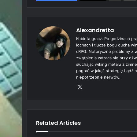
Alexandretta
Kobieta gracz. Po godzinach pra
lochach i tłucze bogu ducha win
cRPG. Notoryczne problemy z wy
zwątpienia zatraca się przy dź
słuchając wiking metalu z zimne
pograć w jakąś strategię bądź n
niepotrzebnie nerwów.
X
Related Articles