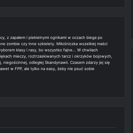
cy, z zapałem i piekielnymi ognikami w oczach biega po
ne zombie czy inne szkielety. Miłośniczka wszelkiej maści
borem klasy i rasy, bo wszystko fajne... W chwilach
więkach mieczy, roztrzaskiwanych tarcz i okrzyków bojowych,
j, niegościnnej, odległej Skandynawii. Czasem zdarzy jej się
awet w FPP, ale tylko na easy, żeby nie psuć sobie