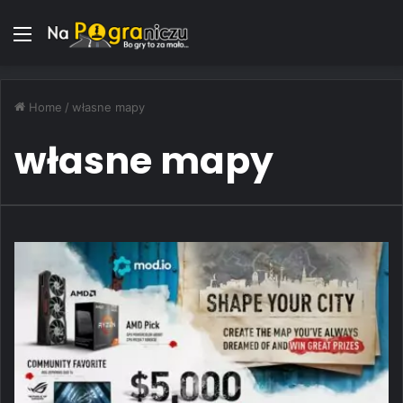
Menu
Home
/
własne mapy
własne mapy