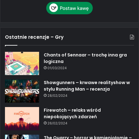
Ostatnie recenzje – Gry
Chants of Sennaar – trochę inna gra
logiczna
01/03/2024
Showgunners – krwawe realityshow w
stylu Running Man – recenzja
28/02/2024
Firewatch – relaks wśród
niepokojących zdarzeń
26/02/2024
The Quarry – horror w kamieniołomie –