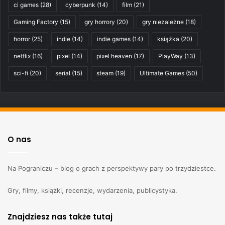
ci games
(28)
cyberpunk
(14)
film
(21)
Gaming Factory
(15)
gry horrory
(20)
gry niezależne
(18)
horror
(25)
indie
(14)
indie games
(14)
książka
(20)
netflix
(16)
pixel
(14)
pixel heaven
(17)
PlayWay
(13)
sci-fi
(20)
serial
(15)
steam
(19)
Ultimate Games
(50)
O nas
Na Pograniczu – blog o grach z perspektywy pary po trzydziestce.
Gry, filmy, książki, recenzje, wydarzenia, publicystyka.
Znajdziesz nas także tutaj