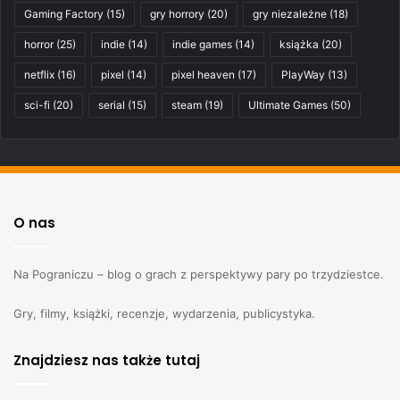
Gaming Factory
(15)
gry horrory
(20)
gry niezależne
(18)
horror
(25)
indie
(14)
indie games
(14)
książka
(20)
netflix
(16)
pixel
(14)
pixel heaven
(17)
PlayWay
(13)
sci-fi
(20)
serial
(15)
steam
(19)
Ultimate Games
(50)
O nas
Na Pograniczu – blog o grach z perspektywy pary po trzydziestce.
Gry, filmy, książki, recenzje, wydarzenia, publicystyka.
Znajdziesz nas także tutaj