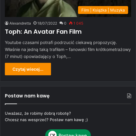
Film | Książka | Muzyka
Alexandretta
18/07/2022
0
1 045
Toph: An Avatar Fan Film
Youtube czasami potrafi podrzucić ciekawą propozycję.
Właśnie na jedną taką trafiłam – fanowski film krótkometrażowy
(7 minut) opowiadający o Toph,…
Czytaj wiecej...
Postaw nam kawę
Uważasz, że robimy dobrą robotę?
Chcesz nas wesprzeć? Postaw nam kawę ;)