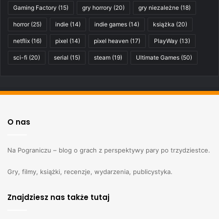
Gaming Factory
(15)
gry horrory
(20)
gry niezależne
(18)
horror
(25)
indie
(14)
indie games
(14)
książka
(20)
netflix
(16)
pixel
(14)
pixel heaven
(17)
PlayWay
(13)
sci-fi
(20)
serial
(15)
steam
(19)
Ultimate Games
(50)
O nas
Na Pograniczu – blog o grach z perspektywy pary po trzydziestce.
Gry, filmy, książki, recenzje, wydarzenia, publicystyka.
Znajdziesz nas także tutaj