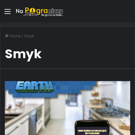
Menu
Home
/
Smyk
Smyk