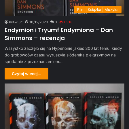
Film | Książka | Muzyka
Kr4wi3c
30/12/2020
0
1 318
Endymion i Tryumf Endymiona – Dan
Simmons – recenzja
Wszystko zaczęło się na Hyperionie jakieś 300 lat temu, kiedy
do grobowców czasu wyruszyła siódemka pielgrzymów na
spotkanie z przeznaczeniem.…
Czytaj wiecej...