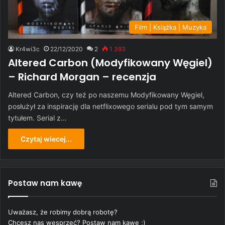
Film | Książka | Muzyka
Kr4wi3c
22/12/2020
2
1 393
Altered Carbon (Modyfikowany Węgiel)
– Richard Morgan – recenzja
Altered Carbon, czy też po naszemu Modyfikowany Węgiel,
posłużył za inspirację dla netflixowego serialu pod tym samym
tytułem. Serial z…
Czytaj wiecej...
Postaw nam kawę
Uważasz, że robimy dobrą robotę?
Chcesz nas wesprzeć? Postaw nam kawę ;)