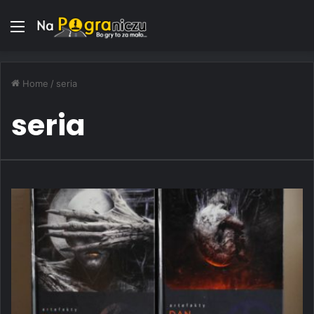
Menu
Home
/
seria
seria