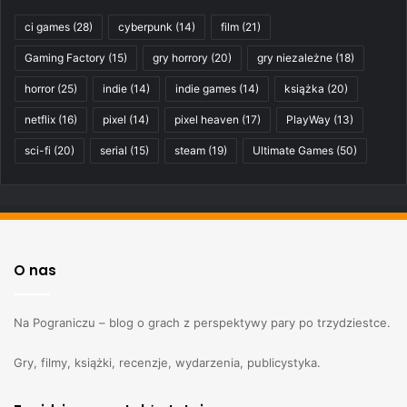
ci games
(28)
cyberpunk
(14)
film
(21)
Gaming Factory
(15)
gry horrory
(20)
gry niezależne
(18)
horror
(25)
indie
(14)
indie games
(14)
książka
(20)
netflix
(16)
pixel
(14)
pixel heaven
(17)
PlayWay
(13)
sci-fi
(20)
serial
(15)
steam
(19)
Ultimate Games
(50)
O nas
Na Pograniczu – blog o grach z perspektywy pary po trzydziestce.
Gry, filmy, książki, recenzje, wydarzenia, publicystyka.