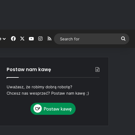
Facebook
X
YouTube
Instagram
RSS
Sea
e
for
Postaw nam kawę
Uważasz, że robimy dobrą robotę?
Chcesz nas wesprzeć? Postaw nam kawę ;)