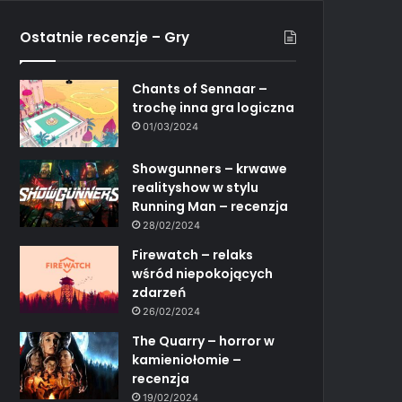
Ostatnie recenzje – Gry
Chants of Sennaar –
trochę inna gra logiczna
01/03/2024
Showgunners – krwawe
realityshow w stylu
Running Man – recenzja
28/02/2024
Firewatch – relaks
wśród niepokojących
zdarzeń
26/02/2024
The Quarry – horror w
kamieniołomie –
recenzja
19/02/2024