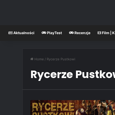
Aktualności
PlayTest
Recenzje
Film | 
Home
/
Rycerze Pustkowi
Rycerze Pustko