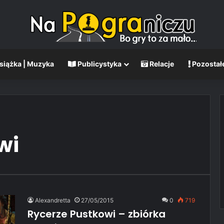
Książka | Muzyka
Publicystyka
Relacje
Pozostał
wi
Alexandretta
27/05/2015
0
719
Rycerze Pustkowi – zbiórka