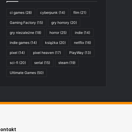
ci games
(28)
cyberpunk
(14)
film
(21)
Gaming Factory
(15)
gry horrory
(20)
gry niezależne
(18)
horror
(25)
indie
(14)
indie games
(14)
książka
(20)
netflix
(16)
pixel
(14)
pixel heaven
(17)
PlayWay
(13)
sci-fi
(20)
serial
(15)
steam
(19)
Ultimate Games
(50)
Kontakt