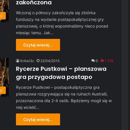
zakończona
Wczoraj o północy zakończyła się zbiórka
ci
funduszy na wydanie postapokaliptycznej gry
planszowej, o której wspominaliśmy nieco ponad
miesiąc temu. Jak…
Czytaj wiecej...
Kr4wi3c
22/04/2015
0
1 176
Rycerze Pustkowi – planszowa
gra przygodowa postapo
Rycerze Pustkowi – postapokaliptyczna gra
ci
planszowa rozgrywająca się na ruinach Australii,
przeznaczona dla 2-4 osób. Będziemy mogli się w
niej wcielić…
Czytaj wiecej...