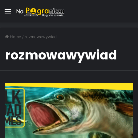
Menu
Home
/
rozmowawywiad
rozmowawywiad