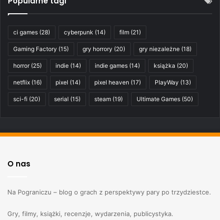
Popularne tagi
ci games
(28)
cyberpunk
(14)
film
(21)
Gaming Factory
(15)
gry horrory
(20)
gry niezależne
(18)
horror
(25)
indie
(14)
indie games
(14)
książka
(20)
netflix
(16)
pixel
(14)
pixel heaven
(17)
PlayWay
(13)
sci-fi
(20)
serial
(15)
steam
(19)
Ultimate Games
(50)
O nas
Na Pograniczu – blog o grach z perspektywy pary po trzydziestce.
Gry, filmy, książki, recenzje, wydarzenia, publicystyka.