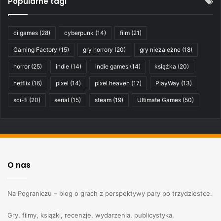
Popularne tagi
ci games
(28)
cyberpunk
(14)
film
(21)
Gaming Factory
(15)
gry horrory
(20)
gry niezależne
(18)
horror
(25)
indie
(14)
indie games
(14)
książka
(20)
netflix
(16)
pixel
(14)
pixel heaven
(17)
PlayWay
(13)
sci-fi
(20)
serial
(15)
steam
(19)
Ultimate Games
(50)
O nas
Na Pograniczu – blog o grach z perspektywy pary po trzydziestce.
Gry, filmy, książki, recenzje, wydarzenia, publicystyka.