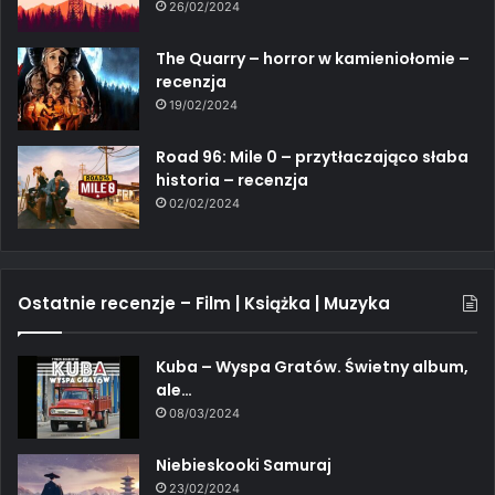
26/02/2024
The Quarry – horror w kamieniołomie –
recenzja
19/02/2024
Road 96: Mile 0 – przytłaczająco słaba
historia – recenzja
02/02/2024
Ostatnie recenzje – Film | Książka | Muzyka
Kuba – Wyspa Gratów. Świetny album,
ale…
08/03/2024
Niebieskooki Samuraj
23/02/2024