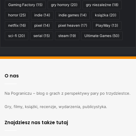
Gaming Factory
(15)
gry horrory
(20)
gry niezależne
(18)
horror
(25)
indie
(14)
indie games
(14)
książka
(20)
netflix
(16)
pixel
(14)
pixel heaven
(17)
PlayWay
(13)
sci-fi
(20)
serial
(15)
steam
(19)
Ultimate Games
(50)
O nas
Na Pograniczu – blog o grach z perspektywy pary po trzydziestce.
Gry, filmy, książki, recenzje, wydarzenia, publicystyka.
Znajdziesz nas także tutaj