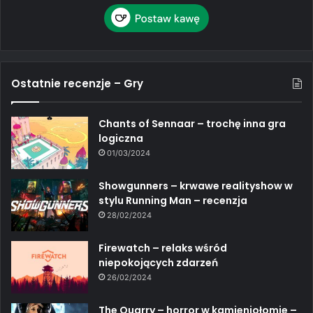
Ostatnie recenzje – Gry
Chants of Sennaar – trochę inna gra
logiczna
01/03/2024
Showgunners – krwawe realityshow w
stylu Running Man – recenzja
28/02/2024
Firewatch – relaks wśród
niepokojących zdarzeń
26/02/2024
The Quarry – horror w kamieniołomie –