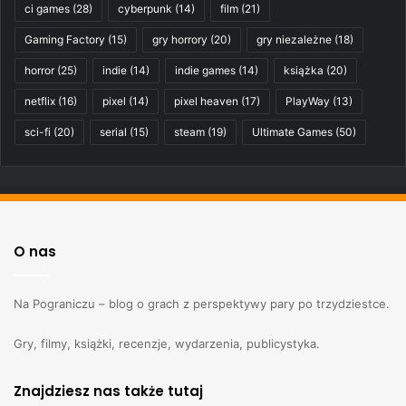
ci games
(28)
cyberpunk
(14)
film
(21)
Gaming Factory
(15)
gry horrory
(20)
gry niezależne
(18)
horror
(25)
indie
(14)
indie games
(14)
książka
(20)
netflix
(16)
pixel
(14)
pixel heaven
(17)
PlayWay
(13)
sci-fi
(20)
serial
(15)
steam
(19)
Ultimate Games
(50)
O nas
Na Pograniczu – blog o grach z perspektywy pary po trzydziestce.
Gry, filmy, książki, recenzje, wydarzenia, publicystyka.
Znajdziesz nas także tutaj