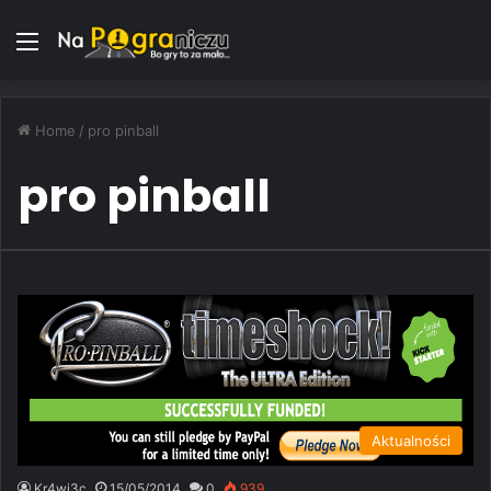
Menu
Home
/
pro pinball
pro pinball
Aktualności
Kr4wi3c
15/05/2014
0
939