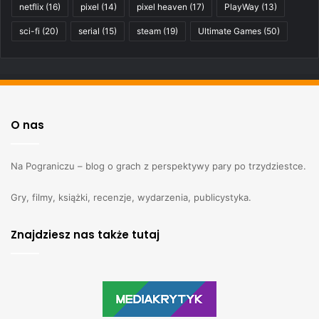
netflix
(16)
pixel
(14)
pixel heaven
(17)
PlayWay
(13)
sci-fi
(20)
serial
(15)
steam
(19)
Ultimate Games
(50)
O nas
Na Pograniczu – blog o grach z perspektywy pary po trzydziestce.
Gry, filmy, książki, recenzje, wydarzenia, publicystyka.
Znajdziesz nas także tutaj