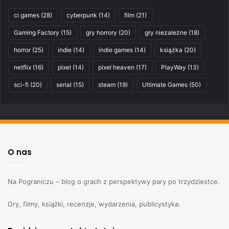
ci games
(28)
cyberpunk
(14)
film
(21)
Gaming Factory
(15)
gry horrory
(20)
gry niezależne
(18)
horror
(25)
indie
(14)
indie games
(14)
książka
(20)
netflix
(16)
pixel
(14)
pixel heaven
(17)
PlayWay
(13)
sci-fi
(20)
serial
(15)
steam
(19)
Ultimate Games
(50)
O nas
Na Pograniczu – blog o grach z perspektywy pary po trzydziestce.
Gry, filmy, książki, recenzje, wydarzenia, publicystyka.