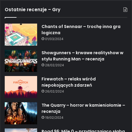
Ostatnie recenzje – Gry
Chants of Sennaar – trochę inna gra
logiczna
01/03/2024
Showgunners – krwawe realityshow w
stylu Running Man – recenzja
28/02/2024
Firewatch – relaks wśród
niepokojących zdarzeń
26/02/2024
The Quarry – horror w kamieniołomie –
recenzja
19/02/2024
Road 96: Mile 0 – przytłaczająco słaba