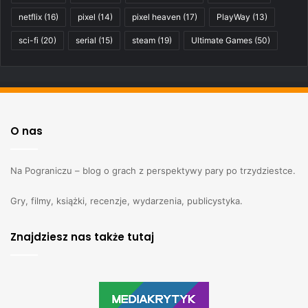
netflix
(16)
pixel
(14)
pixel heaven
(17)
PlayWay
(13)
sci-fi
(20)
serial
(15)
steam
(19)
Ultimate Games
(50)
O nas
Na Pograniczu – blog o grach z perspektywy pary po trzydziestce.
Gry, filmy, książki, recenzje, wydarzenia, publicystyka.
Znajdziesz nas także tutaj