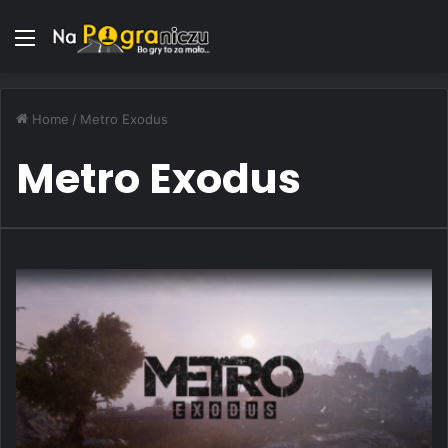
Menu
Home
/
Metro Exodus
Metro Exodus