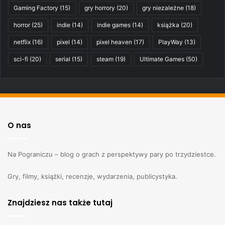
Gaming Factory
(15)
gry horrory
(20)
gry niezależne
(18)
horror
(25)
indie
(14)
indie games
(14)
książka
(20)
netflix
(16)
pixel
(14)
pixel heaven
(17)
PlayWay
(13)
sci-fi
(20)
serial
(15)
steam
(19)
Ultimate Games
(50)
O nas
Na Pograniczu – blog o grach z perspektywy pary po trzydziestce.
Gry, filmy, książki, recenzje, wydarzenia, publicystyka.
Znajdziesz nas także tutaj