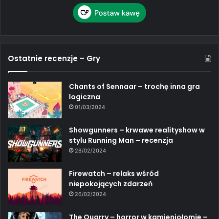
Ostatnie recenzje – Gry
Chants of Sennaar – trochę inna gra
logiczna
01/03/2024
Showgunners – krwawe realityshow w
stylu Running Man – recenzja
28/02/2024
Firewatch – relaks wśród
niepokojących zdarzeń
26/02/2024
The Quarry – horror w kamieniołomie –