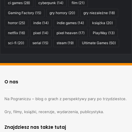
ci games
(28)
cyberpunk
(14)
film
(21)
Gaming Factory
(15)
gry horrory
(20)
gry niezależne
(18)
horror
(25)
indie
(14)
indie games
(14)
książka
(20)
netflix
(16)
pixel
(14)
pixel heaven
(17)
PlayWay
(13)
sci-fi
(20)
serial
(15)
steam
(19)
Ultimate Games
(50)
O nas
Na Pograniczu – blog o grach z perspektywy pary po trzydziestce.
Gry, filmy, książki, recenzje, wydarzenia, publicystyka.
Znajdziesz nas także tutaj