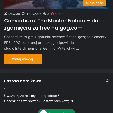
Aktualności
Kr4wi3c
11/02/2016
0
695
Consortium: The Master Edition – do
zgarnięcia za free na gog.com
Consortium to gra z gatunku science-fiction łącząca elementy
FPS i RPG, za której produkcję odpowiada
studio Interdimensional Gaming. W tej chwili…
Czytaj wiecej...
Postaw nam kawę
Uważasz, że robimy dobrą robotę?
Chcesz nas wesprzeć? Postaw nam kawę ;)