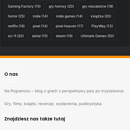
Gaming Factory
(15)
gry horrory
(20)
gry niezależne
(18)
horror
(25)
indie
(14)
indie games
(14)
książka
(20)
netflix
(16)
pixel
(14)
pixel heaven
(17)
PlayWay
(13)
sci-fi
(20)
serial
(15)
steam
(19)
Ultimate Games
(50)
O nas
Na Pograniczu – blog o grach z perspektywy pary po trzydziestce.
Gry, filmy, książki, recenzje, wydarzenia, publicystyka.
Znajdziesz nas także tutaj